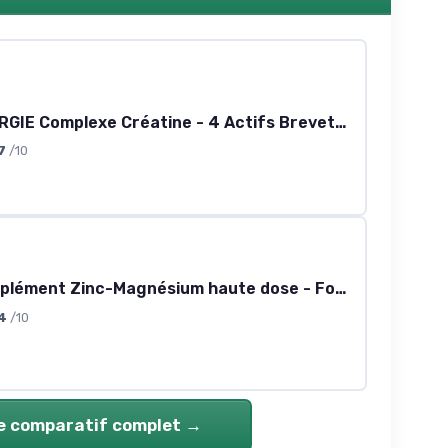
ACTIV’ENERGIE Complexe Créatine - 4 Actifs Brevetés - Force - Tonicité - Énergie - Dosages Cliniques - Efficacité Prouvée + 19,7% de Force Musculaire en 8 semaines - Fabriqué en France - Terravita
7
/10
ZM6 - Complément Zinc-Magnésium haute dose - Fonction musculaire normale - 360 gélules véganes 360 unité (Lot de 1)
4
/10
le comparatif complet →