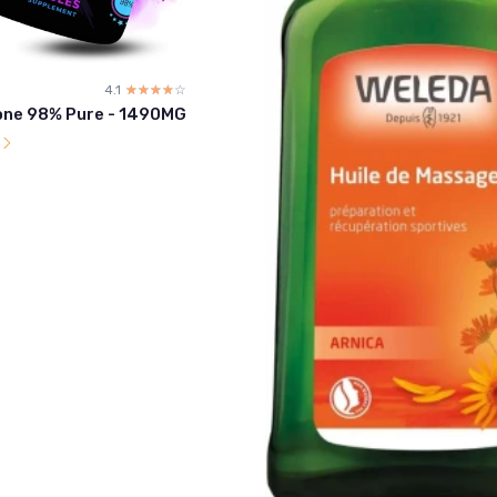
4.1
☆☆☆☆☆
★★★★★
ne 98% Pure - 1490MG
l