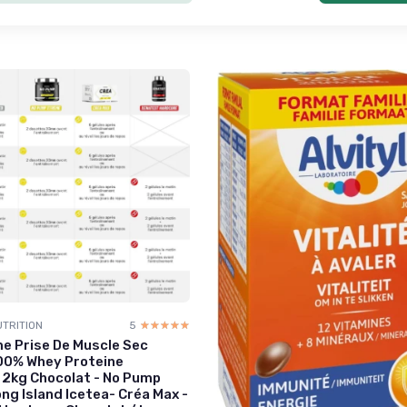
TRITION
5
☆☆☆☆☆
★★★★★
 Prise De Muscle Sec
100% Whey Proteine
2kg Chocolat - No Pump
ng Island Icetea- Créa Max -