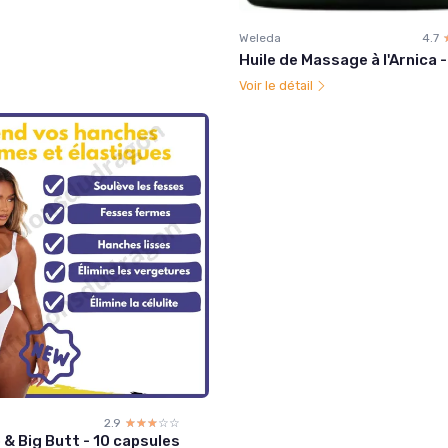
Weleda
4.7
Huile de Massage à l'Arnica -
Voir le détail
2.9
☆☆☆☆☆
★★★★★
 & Big Butt - 10 capsules