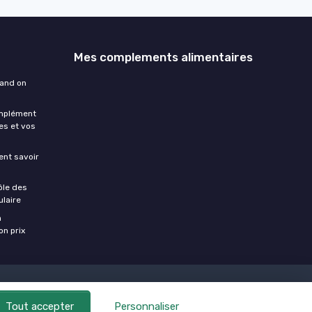
Mes complements alimentaires
uand on
omplément
es et vos
ment savoir
ôle des
laire
a
on prix
Tout accepter
Personnaliser