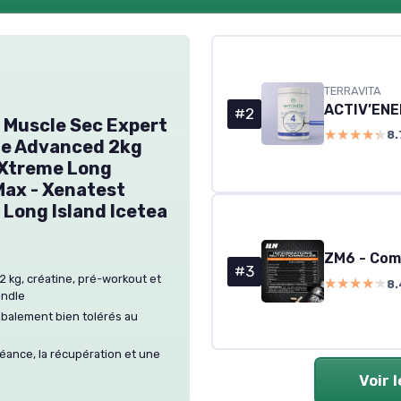
TERRAVITA
#2
 Muscle Sec Expert
★★★★★
★★★★★
8.
ne Advanced 2kg
 Xtreme Long
Max - Xenatest
 Long Island Icetea
#3
2 kg, créatine, pré-workout et
★★★★★
★★★★★
8.
undle
obalement bien tolérés au
séance, la récupération et une
Voir 