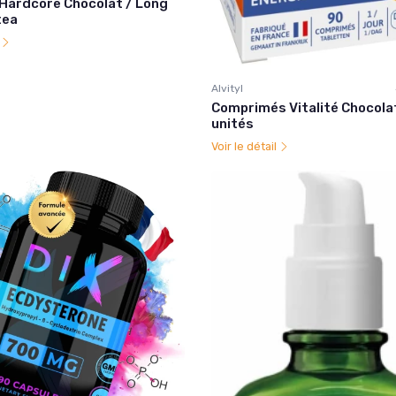
Hardcore Chocolat / Long
tea
l
Alvityl
Comprimés Vitalité Chocolat
unités
Voir le détail