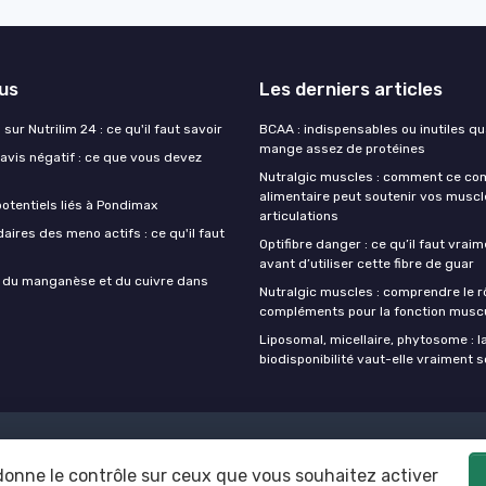
lus
Les derniers articles
sur Nutrilim 24 : ce qu'il faut savoir
BCAA : indispensables ou inutiles q
mange assez de protéines
avis négatif : ce que vous devez
Nutralgic muscles : comment ce c
alimentaire peut soutenir vos muscl
otentiels liés à Pondimax
articulations
aires des meno actifs : ce qu'il faut
Optifibre danger : ce qu’il faut vrai
avant d’utiliser cette fibre de guar
s du manganèse et du cuivre dans
Nutralgic muscles : comprendre le r
compléments pour la fonction muscu
Liposomal, micellaire, phytosome : l
biodisponibilité vaut-elle vraiment s
Mentions légales
Politique de confidentialité
 donne le contrôle sur ceux que vous souhaitez activer
© Mes complements alimentaires 2026