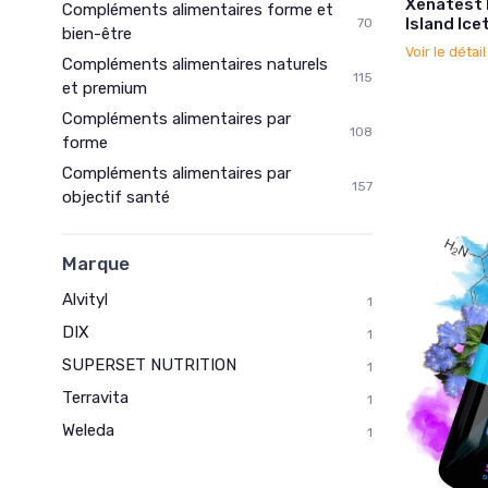
Xenatest 
Compléments alimentaires forme et
Island Ice
70
bien-être
Voir le détai
Compléments alimentaires naturels
115
et premium
Compléments alimentaires par
108
forme
Compléments alimentaires par
157
objectif santé
Marque
Alvityl
1
DIX
1
SUPERSET NUTRITION
1
Terravita
1
Weleda
1