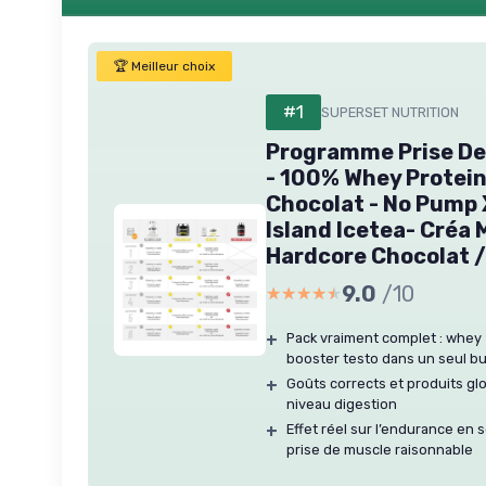
🏆 Meilleur choix
#1
SUPERSET NUTRITION
Programme Prise De
- 100% Whey Protei
Chocolat - No Pump
Island Icetea- Créa 
Hardcore Chocolat /
9.0
/10
★★★★★
★★★★★
+
Pack vraiment complet : whey 
booster testo dans un seul b
+
Goûts corrects et produits gl
niveau digestion
+
Effet réel sur l’endurance en 
prise de muscle raisonnable