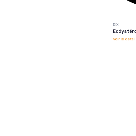
DIX
Ecdystéro
Voir le détai