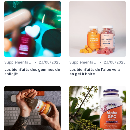
•
•
Suppléments à base de plantes
23/08/2025
Suppléments à base de plantes
23/08/2025
Les bienfaits des gommes de
Les bienfaits de l'aloe vera
shilajit
en gel à boire