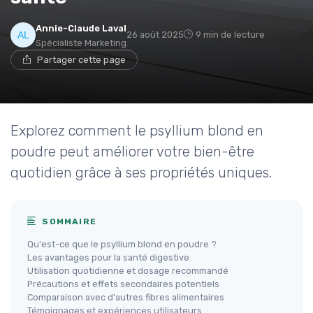
Annie-Claude Laval
26 août 2025
9 min de lecture
Spécialiste Marketing
Partager cette page
Explorez comment le psyllium blond en
poudre peut améliorer votre bien-être
quotidien grâce à ses propriétés uniques.
SOMMAIRE
Qu'est-ce que le psyllium blond en poudre ?
Les avantages pour la santé digestive
Utilisation quotidienne et dosage recommandé
Précautions et effets secondaires potentiels
Comparaison avec d'autres fibres alimentaires
Témoignages et expériences utilisateurs