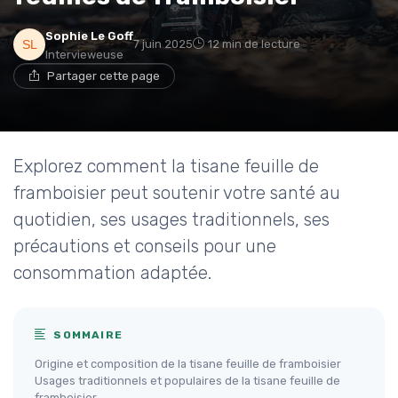
Sophie Le Goff
7 juin 2025
12 min de lecture
Intervieweuse
Partager cette page
Explorez comment la tisane feuille de
framboisier peut soutenir votre santé au
quotidien, ses usages traditionnels, ses
précautions et conseils pour une
consommation adaptée.
SOMMAIRE
Origine et composition de la tisane feuille de framboisier
Usages traditionnels et populaires de la tisane feuille de
framboisier