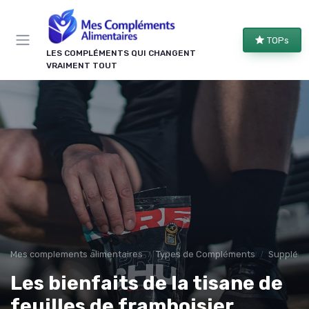
Panneau de gestion des cookies
TOPs
LES COMPLÉMENTS QUI CHANGENT
VRAIMENT TOUT
Mes complements alimentaires
Types de Compléments
Suppléme
Les bienfaits de la tisane de
feuilles de framboisier