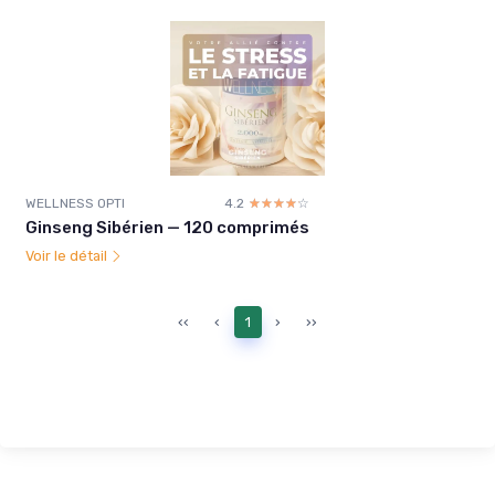
WELLNESS OPTI
4.2
☆☆☆☆☆
★★★★★
Ginseng Sibérien — 120 comprimés
Voir le détail
‹‹
‹
1
›
››