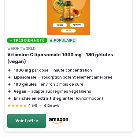
⭐ TRÈS BIEN NOTÉ
🔥 POPULAIRE
WEIGHTWORLD
Vitamine C liposomale 1000 mg - 180 gélules
(vegan)
＋
1000 mg
par dose — haute concentration
＋
Liposomale
— absorption potentiellement améliorée
＋
180 gélules
= environ 3 mois de cure
＋
Vegan
— adapté aux régimes végétaliens
＋
Enrichie en extrait d'églantier
(cynorrhodon)
★★★★★
★★★★★
4,6/5
—
6126 avis
Voir l'offre