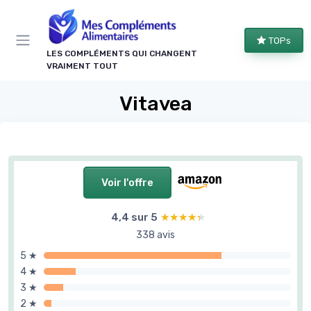
Panneau de gestion des cookies
TOPs
LES COMPLÉMENTS QUI CHANGENT
VRAIMENT TOUT
Vitavea
Voir l'offre
4,4 sur 5
★★★★★
★★★★★
338 avis
5 ★
4 ★
3 ★
2 ★