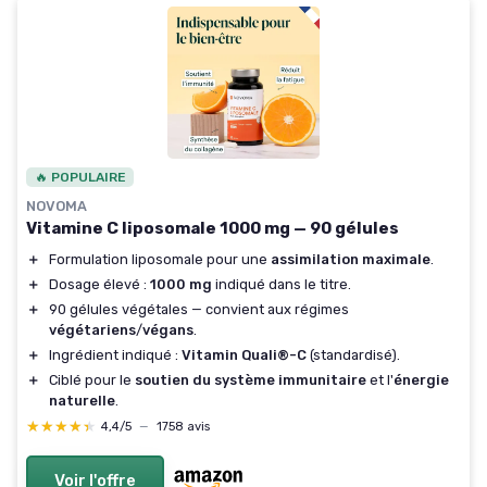
🔥 POPULAIRE
NOVOMA
Vitamine C liposomale 1000 mg — 90 gélules
＋
Formulation liposomale pour une
assimilation maximale
.
＋
Dosage élevé :
1000 mg
indiqué dans le titre.
＋
90 gélules végétales — convient aux régimes
végétariens
/
végans
.
＋
Ingrédient indiqué :
Vitamin Quali®-C
(standardisé).
＋
Ciblé pour le
soutien du système immunitaire
et l'
énergie
naturelle
.
★★★★★
★★★★★
4,4/5
—
1758 avis
Voir l'offre