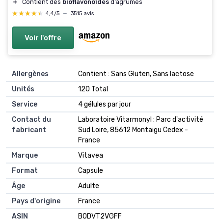
＋
Contient des
bioflavonoïdes
d'agrumes
★★★★★
★★★★★
4,4/5
—
3515 avis
Voir l'offre
Allergènes
‎Contient : Sans Gluten, Sans lactose
Unités
‎120 Total
Service
‎4 gélules par jour
Contact du
‎Laboratoire Vitarmonyl : Parc d'activité
fabricant
Sud Loire, 85612 Montaigu Cedex -
France
Marque
‎Vitavea
Format
‎Capsule
Âge
‎Adulte
Pays d'origine
‎France
ASIN
B0DVT2VGFF