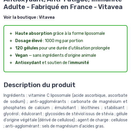
Adulte - Fabriqué en France - Vitavea
Voir la boutique :
Vitavea
＋
Haute absorption
grâce à la forme liposomale
＋
Dosage élevé
: 1000 mg par portion
＋
120 gélules
pour une durée d'utilisation prolongée
＋
Vegan
— sans ingrédients d'origine animale
＋
Antioxydant
et soutien de l'
immunité
Description du produit
Ingrédients : vitamine C liposomale (acide ascorbique, ascorbate
de sodium) ; anti-agglomérants : carbonate de magnésium et
phosphates de calcium ; émulsifiant : lécithines ; stabilisant :
glycérol ; édulcorant : glycosides de stéviol issus de stévia ; gélule
d'origine végétale (dérivé de cellulose) ; agent de charge : cellulose
; anti-agglomérant : sels de magnésium d'acides gras.