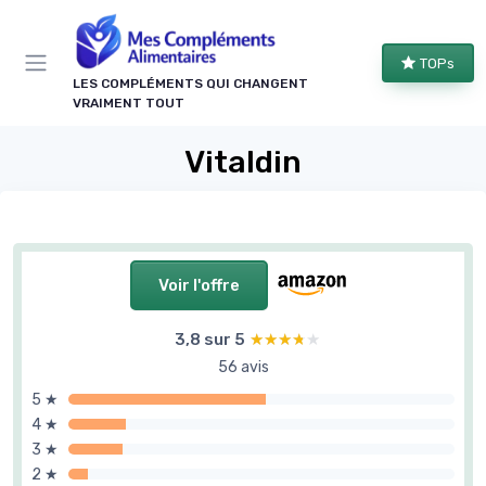
Panneau de gestion des cookies
TOPs
LES COMPLÉMENTS QUI CHANGENT
VRAIMENT TOUT
Vitaldin
Voir l'offre
3,8 sur 5
★★★★★
★★★★★
56 avis
5 ★
4 ★
3 ★
2 ★