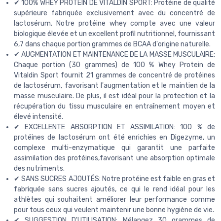
✔ 100% WHEY PROTEIN DE VITALDIN SPORT: Protéine de qualité
supérieure fabriquée exclusivement avec du concentré de
lactosérum. Notre protéine whey compte avec une valeur
biologique élevée et un excellent profil nutritionnel, fournissant
6,7 dans chaque portion grammes de BCAA d'origine naturelle.
✔ AUGMENTATION ET MAINTENANCE DE LA MASSE MUSCULAIRE:
Chaque portion (30 grammes) de 100 % Whey Protein de
Vitaldin Sport fournit 21 grammes de concentré de protéines
de lactosérum, favorisant l'augmentation et le maintien de la
masse musculaire. De plus, il est idéal pour la protection et la
récupération du tissu musculaire en entraînement moyen et
élevé intensité.
✔ EXCELLENTE ABSORPTION ET ASSIMILATION: 100 % de
protéines de lactosérum ont été enrichies en Digezyme, un
complexe multi-enzymatique qui garantit une parfaite
assimilation des protéines,favorisant une absorption optimale
des nutriments.
✔ SANS SUCRES AJOUTÉS: Notre protéine est faible en gras et
fabriquée sans sucres ajoutés, ce qui le rend idéal pour les
athlètes qui souhaitent améliorer leur performance comme
pour tous ceux qui veulent maintenir une bonne hygiène de vie.
✔ SUGGESTION D'UTILISATION: Mélangez 30 grammes de