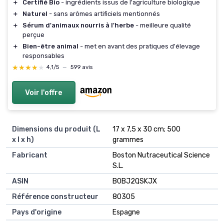
＋
Certifié Bio
- ingrédients issus de l'agriculture biologique
＋
Naturel
- sans arômes artificiels mentionnés
＋
Sérum d'animaux nourris à l'herbe
- meilleure qualité
perçue
＋
Bien-être animal
- met en avant des pratiques d'élevage
responsables
★★★★★
★★★★★
4,1/5
—
599 avis
Voir l'offre
Dimensions du produit (L
17 x 7,5 x 30 cm; 500
x l x h)
grammes
Fabricant
Boston Nutraceutical Science
S.L.
ASIN
B0BJ2QSKJX
Référence constructeur
80305
Pays d'origine
Espagne