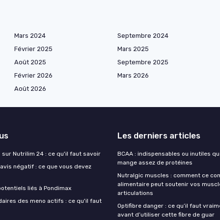
Mars 2024
Septembre 2024
Février 2025
Mars 2025
Août 2025
Septembre 2025
Février 2026
Mars 2026
Août 2026
lus
Les derniers articles
sur Nutrilim 24 : ce qu'il faut savoir
BCAA : indispensables ou inutiles q
mange assez de protéines
avis négatif : ce que vous devez
Nutralgic muscles : comment ce c
alimentaire peut soutenir vos muscl
otentiels liés à Pondimax
articulations
aires des meno actifs : ce qu'il faut
Optifibre danger : ce qu’il faut vrai
avant d’utiliser cette fibre de guar