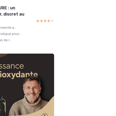
URE : un
, discret au
★★★★★
★★★★★
rmenté e...
atique pour...
s de r...