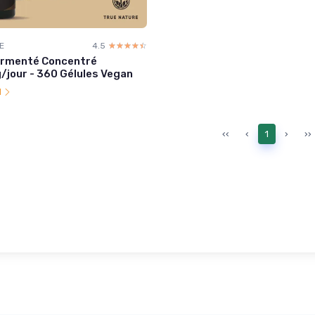
E
4.5
☆☆☆☆☆
★★★★★
Fermenté Concentré
jour - 360 Gélules Vegan
l
‹‹
‹
1
›
››