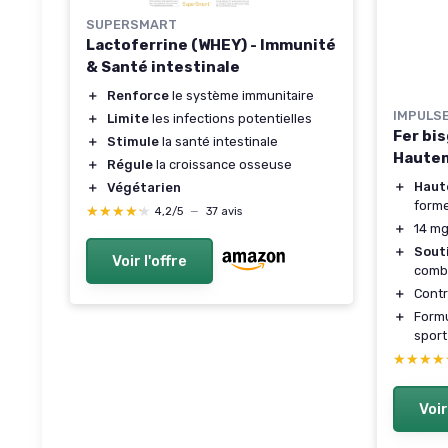
SUPERSMART
Lactoferrine (WHEY) - Immunité
& Santé intestinale
＋
Renforce
le système immunitaire
IMPULSE
＋
Limite
les infections potentielles
Fer bis
＋
Stimule
la santé intestinale
Hautem
＋
Régule
la croissance osseuse
＋
Haut
＋
Végétarien
forme
★★★★★
★★★★★
4,2/5
—
37 avis
＋
14 mg
＋
Souti
Voir l'offre
comba
＋
Contr
＋
Form
sport 
★★★★
★★★★
Voir