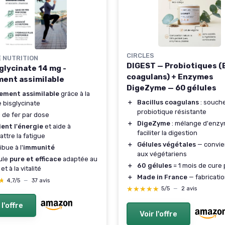
CIRCLES
 NUTRITION
DIGEST — Probiotiques (B
glycinate 14 mg -
coagulans) + Enzymes
ent assimilable
DigeZyme — 60 gélules
ement assimilable
grâce à la
＋
Bacillus coagulans
: souch
 bisglycinate
probiotique résistante
 de fer par dose
＋
DigeZyme
: mélange d'enz
ent l'énergie
et aide à
faciliter la digestion
ttre la fatigue
＋
Gélules végétales
— convie
ibue à l'
immunité
aux végétariens
ule
pure et efficace
adaptée au
＋
60 gélules
= 1 mois de cure 
et à la vitalité
＋
Made in France
— fabricatio
★
★
4,7/5
—
37 avis
★★★★★
★★★★★
5/5
—
2 avis
 l'offre
Voir l'offre