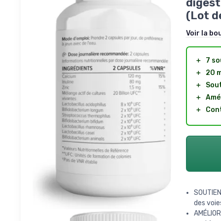
digest
(Lot d
Voir la bo
＋
7 so
＋
20 m
＋
Sout
＋
Amél
＋
Cont
SOUTIEN
des voies
AMÉLIOR