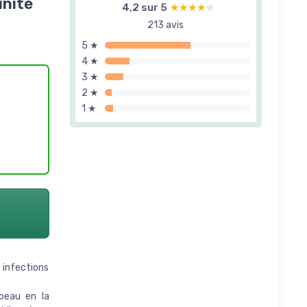
unité
4,2 sur 5
★★★★★
★★★★★
213 avis
5 ★
4 ★
3 ★
2 ★
1 ★
infections
peau en la