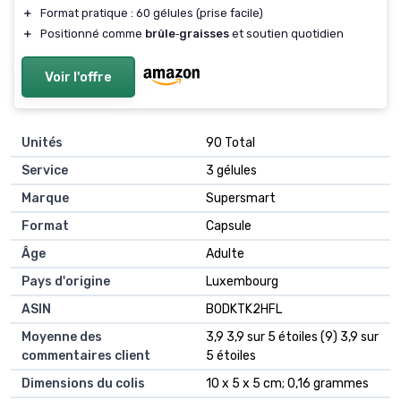
＋
Format pratique : 60 gélules (prise facile)
＋
Positionné comme
brûle‑graisses
et soutien quotidien
Voir l'offre
Unités
‎90 Total
Service
‎3 gélules
Marque
‎Supersmart
Format
‎Capsule
Âge
‎Adulte
Pays d'origine
‎Luxembourg
ASIN
B0DKTK2HFL
Moyenne des
3,9 3,9 sur 5 étoiles (9) 3,9 sur
commentaires client
5 étoiles
Dimensions du colis
10 x 5 x 5 cm; 0,16 grammes