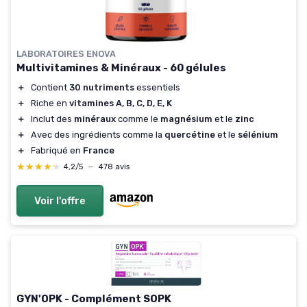
LABORATOIRES ENOVA
Multivitamines & Minéraux - 60 gélules
＋
Contient
30 nutriments
essentiels
＋
Riche en
vitamines A, B, C, D, E, K
＋
Inclut des
minéraux
comme le
magnésium
et le
zinc
＋
Avec des ingrédients comme la
quercétine
et le
sélénium
＋
Fabriqué en
France
★★★★★
★★★★★
4,2/5
—
478 avis
Voir l'offre
GYN'OPK - Complément SOPK