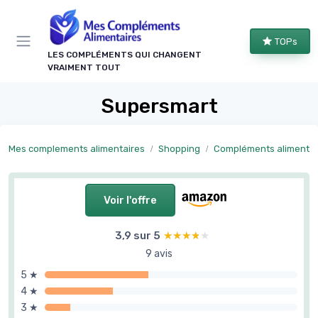
Panneau de gestion des cookies
TOPs
LES COMPLÉMENTS QUI CHANGENT
VRAIMENT TOUT
Supersmart
Mes complements alimentaires
Shopping
Compléments alimentaires par 
Voir l'offre
3,9 sur 5
★★★★★
★★★★★
9 avis
5 ★
4 ★
3 ★