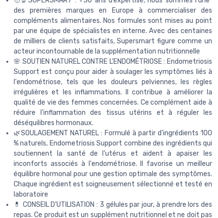
🧑‍🔬SUPERSMART : +30 ans d’expertise, nous sommes l’une
des premières marques en Europe à commercialiser des
compléments alimentaires. Nos formules sont mises au point
par une équipe de spécialistes en interne. Avec des centaines
de milliers de clients satisfaits, Supersmart figure comme un
acteur incontournable de la supplémentation nutritionnelle
🌸 SOUTIEN NATUREL CONTRE L’ENDOMÉTRIOSE : Endometriosis
Support est conçu pour aider à soulager les symptômes liés à
l'endométriose, tels que les douleurs pelviennes, les règles
irrégulières et les inflammations. Il contribue à améliorer la
qualité de vie des femmes concernées. Ce complément aide à
réduire l'inflammation des tissus utérins et à réguler les
déséquilibres hormonaux.
🌿SOULAGEMENT NATUREL : Formulé à partir d'ingrédients 100
% naturels, Endometriosis Support combine des ingrédients qui
soutiennent la santé de l'utérus et aident à apaiser les
inconforts associés à l'endométriose. Il favorise un meilleur
équilibre hormonal pour une gestion optimale des symptômes.
Chaque ingrédient est soigneusement sélectionné et testé en
laboratoire
💊 CONSEIL D’UTILISATION : 3 gélules par jour, à prendre lors des
repas. Ce produit est un supplément nutritionnel et ne doit pas