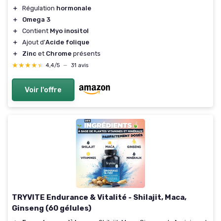
＋
Régulation
hormonale
＋
Omega 3
＋
Contient
Myo inositol
＋
Ajout d'
Acide folique
＋
Zinc
et
Chrome
présents
★★★★★
★★★★★
4,4/5
—
31 avis
Voir l'offre
TRYVITE Endurance & Vitalité - Shilajit, Maca,
Ginseng (60 gélules)