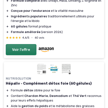
＋
Formule complète
avec Shilajit, Maca, Ginseng, L-Arginine et
Zinc
＋
Conçue pour l'endurance
et la vitalité masculine
＋
Ingrédients populaires
traditionnellement utilisés pour
l'énergie et la libido
＋
60 gélules
format pratique
＋
Formule améliorée
(version 2026)
★★★★★
★★★★★
4,6/5
—
60 avis
Voir l'offre
NUTRISOLUTION
Hépaliv - Complément détox foie (60 gélules)
＋
Formule
détox
ciblée pour le foie
＋
Contient
Chardon‑Marie
,
Desmodium
et
Thé Vert
reconnus
pour leurs effets hépatiques
＋
Aide la
gestion du poids
et le métabolisme des graisses