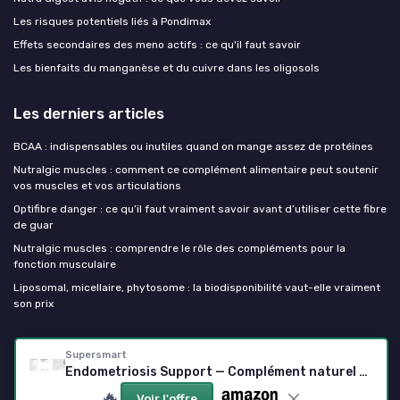
Les risques potentiels liés à Pondimax
Effets secondaires des meno actifs : ce qu'il faut savoir
Les bienfaits du manganèse et du cuivre dans les oligosols
Les derniers articles
BCAA : indispensables ou inutiles quand on mange assez de protéines
Nutralgic muscles : comment ce complément alimentaire peut soutenir
vos muscles et vos articulations
Optifibre danger : ce qu’il faut vraiment savoir avant d’utiliser cette fibre
de guar
Nutralgic muscles : comprendre le rôle des compléments pour la
fonction musculaire
Liposomal, micellaire, phytosome : la biodisponibilité vaut-elle vraiment
son prix
Mes complements alimentaires
Supersmart
Endometriosis Support — Complément naturel sans hormones (PEA, NAC, Magnésium, Trans‑resvératrol)
🔥
Voir l'offre