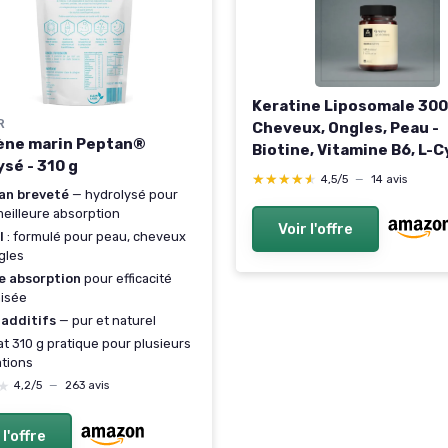
Keratine Liposomale 300
R
Cheveux, Ongles, Peau -
ène marin Peptan®
Biotine, Vitamine B6, L-C
sé - 310 g
- A-Lab - 1 à 3 Gélules Pa
★★★★★
★★★★★
4,5/5
—
14 avis
an breveté
— hydrolysé pour
eilleure absorption
Voir l'offre
I
: formulé pour peau, cheveux
gles
e absorption
pour efficacité
isée
 additifs
— pur et naturel
t 310 g pratique pour plusieurs
ations
★
★
4,2/5
—
263 avis
 l'offre