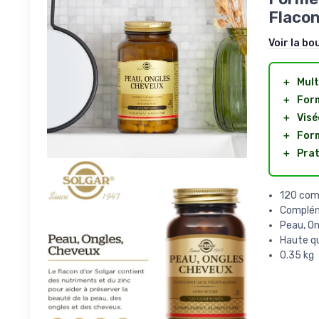
Flaco
Voir la bo
＋
Mult
＋
For
＋
Visé
＋
For
＋
Prat
120 com
Complém
Peau, On
Haute qu
0.35 kg