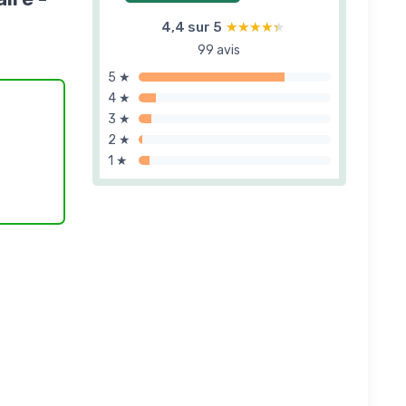
4,4 sur 5
★★★★★
★★★★★
99 avis
5 ★
4 ★
3 ★
2 ★
1 ★