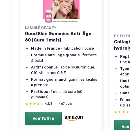
LASHILÉ BEAUTY
Good Skin Gummies Anti-Âge
BY ELIXI
60 (Cure 1 mois)
Collag
hydroly
＋
Made in France
- fabrication locale
＋
Formule anti-âge globale
: fermeté
＋
Pept
& éclat
une m
＋
Actifs connus
: acide hyaluronique,
＋
Type 
Q10, vitamines C & E
et on
＋
Format gourmand
: gummies faciles
＋
Haut
à prendre
optim
＋
Pratique
: 1 mois de cure (60
＋
Sans
gummies)
＋
Forma
★★★★★
★★★★★
4,1/5
—
467 avis
utilis
★★★★
★★★★
Voir l'offre
Voir