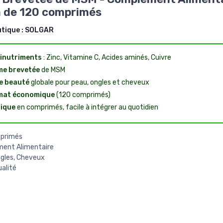
n de 120 comprimés
utique :
SOLGAR
inutriments
: Zinc, Vitamine C, Acides aminés, Cuivre
me brevetée
de MSM
e beauté
globale pour peau, ongles et cheveux
mat économique
(120 comprimés)
ique
en comprimés, facile à intégrer au quotidien
primés
ent Alimentaire
gles, Cheveux
alité