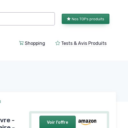
Nos TOPs produits
Shopping
Tests & Avis Produits
t
vre -
Voir l'offre
ire -