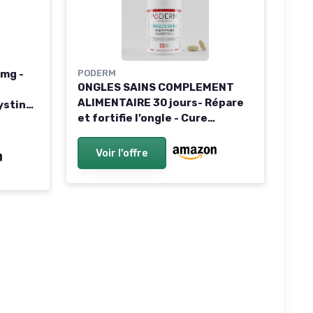
mg -
PODERM
ONGLES SAINS COMPLEMENT
ALIMENTAIRE 30 jours- Répare
ystine
et fortifie l’ongle - Cure
r Jour
professionnelle pied/main -
Facile & rapide - Swiss Made
Voir l'offre