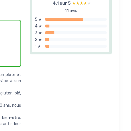
4,1 sur 5
★★★★★
★★★★★
41 avis
5 ★
4 ★
3 ★
2 ★
1 ★
complète et
grâce à son
luten, blé,
 ans, nous
 bien-être,
rantir leur