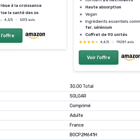
ibue à la croissance
＋
Haute absorption
ise la santé des os
＋
Vegan
★
★
4,3/5
—
5313 avis
＋
Ingrédients essentiels co
fer
,
sélénium
＋
Coffret de 90 unités
 l'offre
★★★★★
★★★★★
4,4/5
—
19281 avis
Voir l'offre
‎30.00 Total
‎SOLGAR
‎Comprimé
‎Adulte
‎France
B0CP2M641H