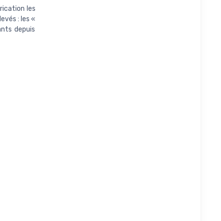
ication les
evés : les «
ants depuis