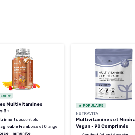
ULAIRE
s Multivitamines
🔥 POPULAIRE
s 3+
NUTRAVITA
Multivitamines et Minér
utriments
essentiels
Vegan - 90 Comprimés
 agréable
Framboise et Orange
orce l'immunité
＋
Contient
26 nutriments