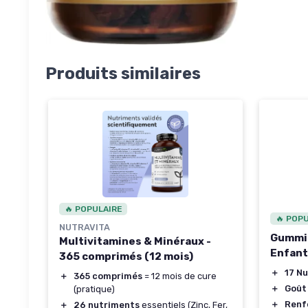
Produits similaires
🔥 POPULAIRE
🔥 POP
NUTRAVITA
Gummie
Multivitamines & Minéraux -
Enfant
365 comprimés (12 mois)
＋
17 N
＋
365 comprimés
= 12 mois de cure
＋
Goût
(pratique)
＋
Renf
＋
26 nutriments
essentiels (Zinc, Fer,