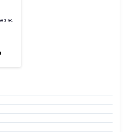
mme
zinc
,