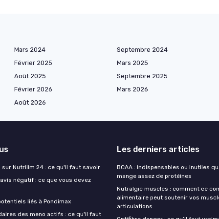
Mars 2024
Septembre 2024
Février 2025
Mars 2025
Août 2025
Septembre 2025
Février 2026
Mars 2026
Août 2026
lus
Les derniers articles
sur Nutrilim 24 : ce qu'il faut savoir
BCAA : indispensables ou inutiles q
mange assez de protéines
avis négatif : ce que vous devez
Nutralgic muscles : comment ce c
alimentaire peut soutenir vos muscl
otentiels liés à Pondimax
articulations
aires des meno actifs : ce qu'il faut
Optifibre danger : ce qu’il faut vrai