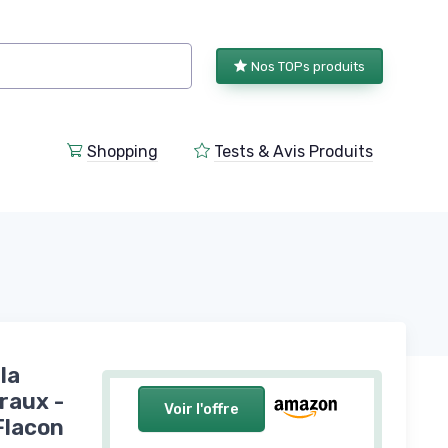
Nos TOPs produits
Shopping
Tests & Avis Produits
la
raux -
Voir l'offre
Flacon