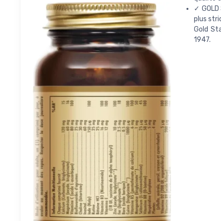
✓ GOLD S
plus stri
Gold Sta
1947.