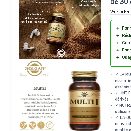
de 30
Voir la bo
＋
Form
＋
Rédu
＋
Cont
＋
Form
＋
Usag
✓ LA MUL
essentie
associat
✓ UNE FO
dérivés l
✓ NOTRE
utilison
✓ LA QUA
nous fab
qualité 