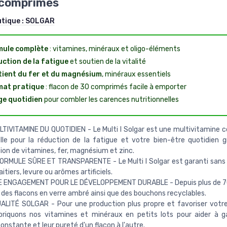
 comprimés
utique :
SOLGAR
ule complète
: vitamines, minéraux et oligo-éléments
ction de la fatigue
et soutien de la vitalité
ient du fer et du magnésium
, minéraux essentiels
at pratique
: flacon de 30 comprimés facile à emporter
e quotidien
pour combler les carences nutritionnelles
TIVITAMINE DU QUOTIDIEN - Le Multi I Solgar est une multivitamine 
lle pour la réduction de la fatigue et votre bien-être quotidien 
ion de vitamines, fer, magnésium et zinc.
RMULE SÛRE ET TRANSPARENTE - Le Multi I Solgar est garanti sans g
aitiers, levure ou arômes artificiels.
 ENGAGEMENT POUR LE DÉVELOPPEMENT DURABLE - Depuis plus de 70
s des flacons en verre ambré ainsi que des bouchons recyclables.
LITÉ SOLGAR - Pour une production plus propre et favoriser votre
riquons nos vitamines et minéraux en petits lots pour aider à ga
constante et leur pureté d'un flacon à l'autre.