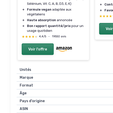
Sélénium, Vit. C, A, B, D3, E, K)
＋
Contr
＋
Formule vegan
adaptée aux
＋
Favor
végétaliens
★★★★
★★★★
＋
Haute absorption
annoncée
＋
Bon rapport quantité/prix
pour un
Voir
usage quotidien
★★★★★
★★★★★
4,4/5
—
19550 avis
Voir l'offre
Unités
Marque
Format
Âge
Pays d'origine
ASIN