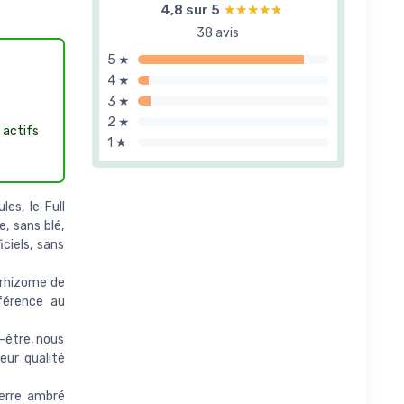
4,8 sur 5
★★★★★
★★★★★
38 avis
5 ★
4 ★
3 ★
2 ★
 actifs
1 ★
s, le Full
, sans blé,
iciels, sans
 rhizome de
férence au
-être, nous
eur qualité
verre ambré