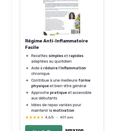
Régime Anti-Inflammatoire
Facile
＋
Recettes
simples
et
rapides
adaptées au quotidien
＋
Aide à
réduire l'inflammation
chronique
＋
Contribue à une meilleure
forme
physique
et bien-être général
＋
Approche
pratique
et accessible
aux débutants
＋
Idées de repas variées pour
maintenir la
motivation
★★★★★
★★★★★
4,6/5
—
401 avis