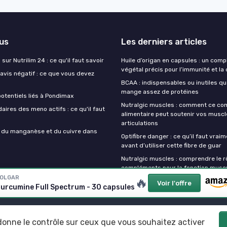
lus
Les derniers articles
sur Nutrilim 24 : ce qu'il faut savoir
Huile d’origan en capsules : un com
végétal précis pour l’immunité et la
avis négatif : ce que vous devez
BCAA : indispensables ou inutiles q
mange assez de protéines
otentiels liés à Pondimax
Nutralgic muscles : comment ce c
aires des meno actifs : ce qu'il faut
alimentaire peut soutenir vos muscl
articulations
s du manganèse et du cuivre dans
Optifibre danger : ce qu’il faut vrai
avant d’utiliser cette fibre de guar
Nutralgic muscles : comprendre le r
compléments pour la fonction muscu
OLGAR
🔥
Voir l'offre
urcumine Full Spectrum - 30 capsules
Mentions légales
Politique de confidentialité
 donne le contrôle sur ceux que vous souhaitez activer
© Mes complements alimentaires 2026