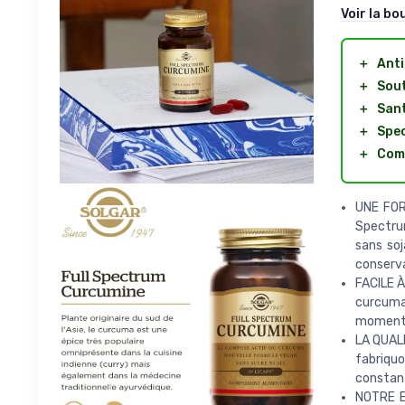
Voir la bo
＋
Ant
＋
Sout
＋
Sant
＋
Spec
＋
Com
UNE FOR
Spectrum
sans soj
conserva
FACILE 
curcuma
moment 
LA QUALI
fabriquo
constant
NOTRE E