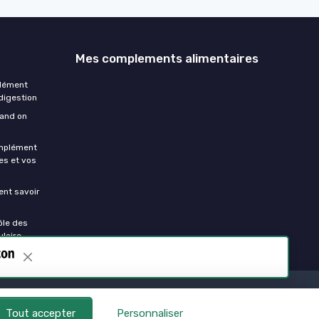
Mes complements alimentaires
plément
 digestion
uand on
omplément
es et vos
ment savoir
ôle des
laire
Tout accepter
Personnaliser