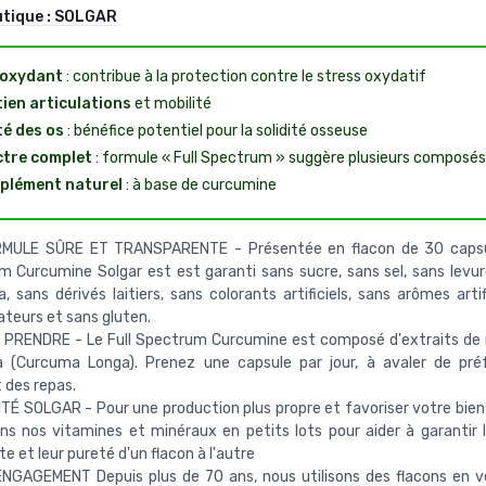
utique :
SOLGAR
ioxydant
: contribue à la protection contre le stress oxydatif
ien articulations
et mobilité
é des os
: bénéfice potentiel pour la solidité osseuse
tre complet
: formule « Full Spectrum » suggère plusieurs composés
plément naturel
: à base de curcumine
MULE SÛRE ET TRANSPARENTE - Présentée en flacon de 30 capsule
 Curcumine Solgar est est garanti sans sucre, sans sel, sans levure
a, sans dérivés laitiers, sans colorants artificiels, sans arômes artif
teurs et sans gluten.
À PRENDRE - Le Full Spectrum Curcumine est composé d'extraits de
 (Curcuma Longa). Prenez une capsule par jour, à avaler de pré
des repas.
TÉ SOLGAR - Pour une production plus propre et favoriser votre bien
ns nos vitamines et minéraux en petits lots pour aider à garantir l
e et leur pureté d'un flacon à l'autre
NGAGEMENT Depuis plus de 70 ans, nous utilisons des flacons en 