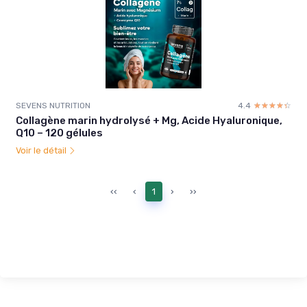
SEVENS NUTRITION
4.4
☆☆☆☆☆
★★★★★
Collagène marin hydrolysé + Mg, Acide Hyaluronique,
Q10 – 120 gélules
Voir le détail
‹‹
‹
1
›
››