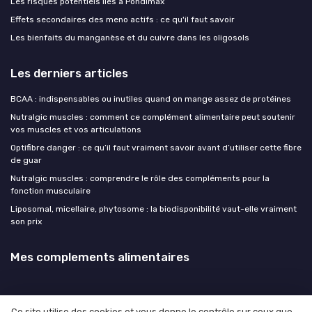
Les risques potentiels liés à Pondimax
Effets secondaires des meno actifs : ce qu'il faut savoir
Les bienfaits du manganèse et du cuivre dans les oligosols
Les derniers articles
BCAA : indispensables ou inutiles quand on mange assez de protéines
Nutralgic muscles : comment ce complément alimentaire peut soutenir
vos muscles et vos articulations
Optifibre danger : ce qu’il faut vraiment savoir avant d’utiliser cette fibre
de guar
Nutralgic muscles : comprendre le rôle des compléments pour la
fonction musculaire
Liposomal, micellaire, phytosome : la biodisponibilité vaut-elle vraiment
son prix
Mes complements alimentaires
Ce site utilise des cookies et vous donne le contrôle sur ceux que