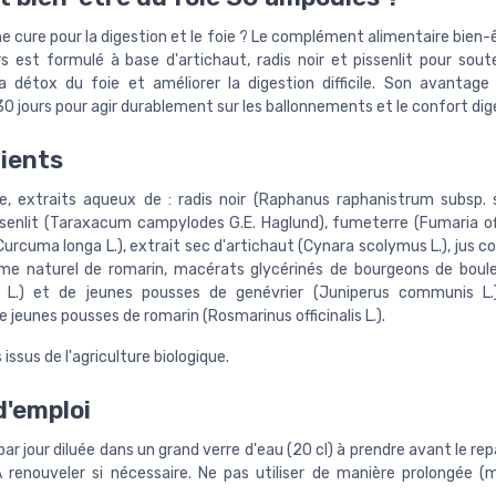
e cure pour la digestion et le foie ? Le complément alimentaire bien-
s est formulé à base d'artichaut, radis noir et pissenlit pour soute
la détox du foie et améliorer la digestion difficile. Son avantage
 jours pour agir durablement sur les ballonnements et le confort dige
ients
ée, extraits aqueux de : radis noir (Raphanus raphanistrum subsp. s
ssenlit (Taraxacum campylodes G.E. Haglund), fumeterre (Fumaria offic
urcuma longa L.), extrait sec d'artichaut (Cynara scolymus L.), jus c
ôme naturel de romarin, macérats glycérinés de bourgeons de boul
 L.) et de jeunes pousses de genévrier (Juniperus communis L.
e jeunes pousses de romarin (Rosmarinus officinalis L.).
 issus de l'agriculture biologique.
'emploi
ar jour diluée dans un grand verre d'eau (20 cl) à prendre avant le r
À renouveler si nécessaire. Ne pas utiliser de manière prolongée