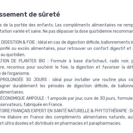
ssement de sûreté
s de la portée des enfants. Les compléments alimentaires ne rem
tation variée et saine. Ne pas dépasser la dose quotidienne recomma
DIGESTION & FOIE : Idéal en cas de digestion difficile, ballonnements 
onflé ou excès alimentaires, pour retrouver un confort digestif et 
 au quotidien.
TION DE PLANTES BIO : Formule à base d’artichaut, radis noir, p
e, reconnus pour soutenir le foie, la digestion et favoriser la dét
e de l’organisme.
PROLONGÉE 30 JOURS : idéal pour installer une routine plus c
gner durablement les périodes de digestion difficile, de ballon
alimentaires.
CONOMIQUE AMPOULE : 1 ampoule par jour, cure de 30 jours, formule 
servateurs, fabriquée en France.
OIRE FRANÇAIS EXPERT EN SANTÉ NATURELLE & PHYTOTHÉRAPIE : De
me élabore en France des compléments alimentaires naturels, au
et ultra dosées et distribués en pharmacies et parapharmacies.