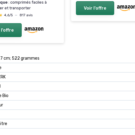
ique
: comprimés faciles à
Voir l'offre
er et transporter
★
★
4,6/5
—
817 avis
 l'offre
 17 cm; 522 grammes
e
ZRK
1
 Bio
ur
litre