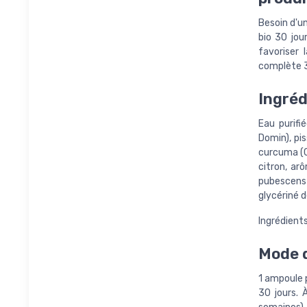
Besoin d'un
bio 30 jour
favoriser 
complète 30
Ingréd
Eau purifi
Domin), pi
curcuma (C
citron, ar
pubescens
glycériné d
Ingrédients
Mode d
1 ampoule p
30 jours. 