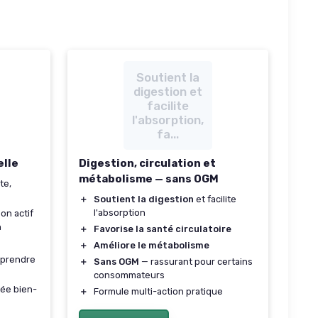
Soutient la
digestion et
facilite
l'absorption,
fa...
elle
Digestion, circulation et
métabolisme — sans OGM
te,
＋
Soutient la digestion
et facilite
l'absorption
on actif
n
＋
Favorise la santé circulatoire
＋
Améliore le métabolisme
à prendre
＋
Sans OGM
— rassurant pour certains
consommateurs
ée bien-
＋
Formule multi-action pratique