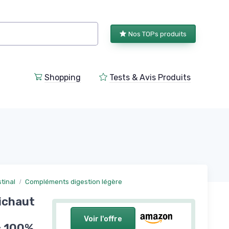
Nos TOPs produits
Shopping
Tests & Avis Produits
tinal
Compléments digestion légère
tichaut
Voir l'offre
c 100%