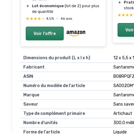
＋
Prat
＋
Lot économique
(lot de 2) pour plus
stock
de quantité
★★★★
★★★★
★★★★★
★★★★★
4,1/5
—
46 avis
Voir
Voir l'offre
Dimensions du produit (L x l x h)
12 x 5,5 x
Fabricant
Santarom
ASIN
B08RPQF
Numéro du modèle de l'article
SA002GM
Marque
Santarome
Saveur
Sans save
Type de complément primaire
Artichaut
Nombre d'unités
300.0 milli
Forme de l'article
Liquide