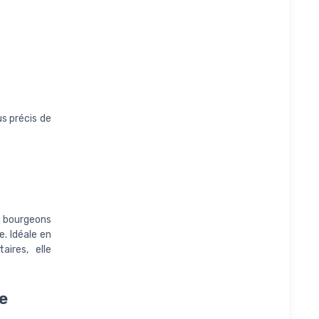
s précis de
t bourgeons
e. Idéale en
aires, elle
e