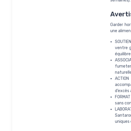
semaines).
Averti
Garder hor
une alimen
SOUTIEN 
ventre g
équilibre
ASSOCIA
fumeterr
naturell
ACTION 
accompa
d’excès 
FORMAT É
sans con
LABORAT
Santaro
uniques 