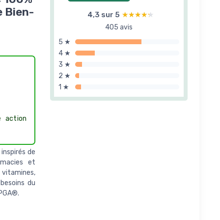
e Bien-
4,3 sur 5
★★★★★
★★★★★
405 avis
5 ★
4 ★
3 ★
2 ★
1 ★
 action
inspirés de
rmacies et
 vitamines,
 besoins du
 PGA®.