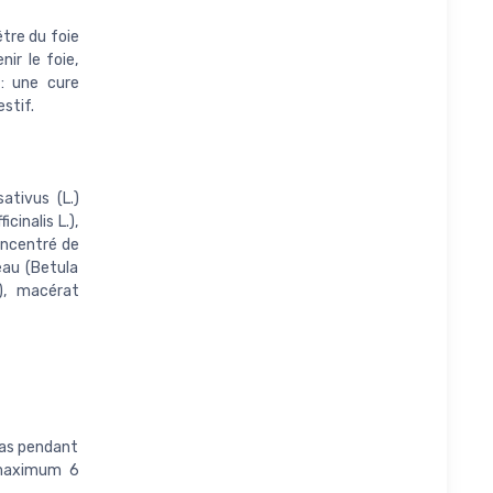
être du foie
nir le foie,
 : une cure
stif.
ativus (L.)
inalis L.),
oncentré de
eau (Betula
), macérat
epas pendant
 (maximum 6