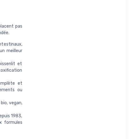
placent pas
ndée.
intestinaux,
un meilleur
issenlit et
oxification
omplète et
nements ou
bio, vegan,
puis 1983,
x formules