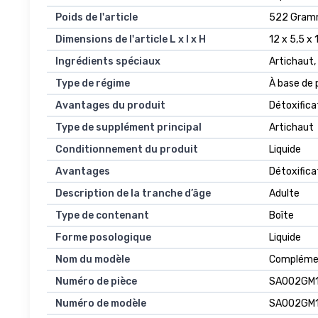
Poids de l'article
522 Gram
Dimensions de l'article L x l x H
12 x 5,5 x
Ingrédients spéciaux
Artichaut,
Type de régime
À base de 
Avantages du produit
Détoxificat
Type de supplément principal
Artichaut
Conditionnement du produit
Liquide
Avantages
Détoxifica
Description de la tranche d’âge
Adulte
Type de contenant
Boîte
Forme posologique
Liquide
Nom du modèle
Complémen
Numéro de pièce
SA002GM
Numéro de modèle
SA002GM