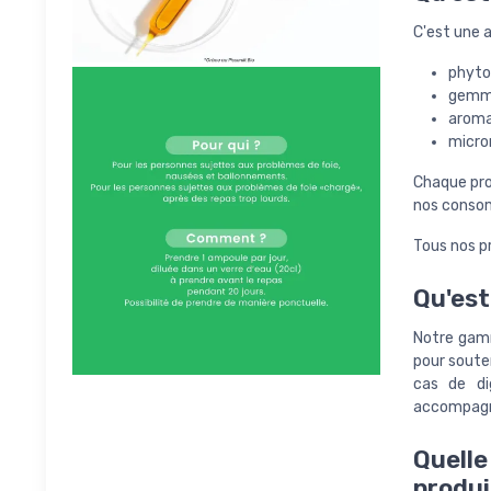
C'est une a
phyto 
gemmo
aroma 
micron
Chaque pro
nos conso
Tous nos p
Qu'est
Notre gamm
pour souten
cas de dig
accompagne
Quelle
produi