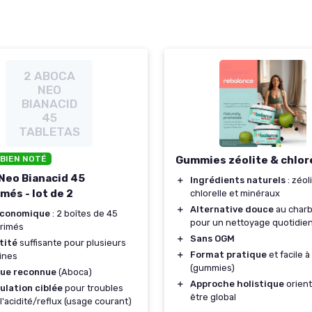
2 ABOCA
NEO
BIANACID
45
TABLETAS
 BIEN NOTÉ
Gummies zéolite & chlor
Neo Bianacid 45
＋
Ingrédients naturels
: zéoli
més - lot de 2
chlorelle et minéraux
＋
Alternative douce
au charb
économique
: 2 boîtes de 45
pour un nettoyage quotidie
rimés
＋
Sans OGM
tité
suffisante pour plusieurs
＋
Format pratique
et facile 
ines
(gummies)
ue reconnue
(Aboca)
＋
Approche holistique
orient
ulation ciblée
pour troubles
être global
à l'acidité/reflux (usage courant)