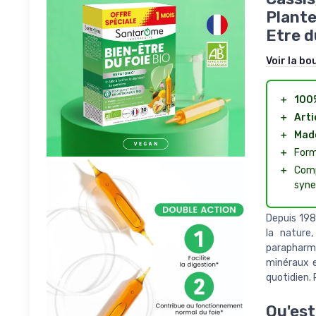
Plante
Etre d
Voir la bo
＋
100
＋
Arti
＋
Made
＋
Form
＋
Comp
syne
Depuis 198
la nature
parapharma
minéraux e
quotidien.
Qu'est