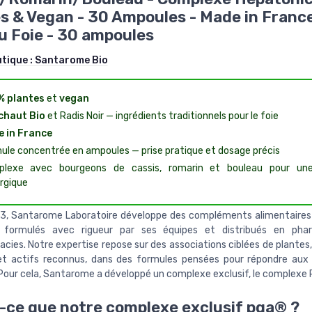
s & Vegan - 30 Ampoules - Made in Franc
u Foie - 30 ampoules
utique :
Santarome Bio
% plantes
et
vegan
chaut Bio
et Radis Noir — ingrédients traditionnels pour le foie
 in France
ule concentrée en ampoules — prise pratique et dosage précis
lexe avec bourgeons de cassis, romarin et bouleau pour une
rgique
3, Santarome Laboratoire développe des compléments alimentaires 
, formulés avec rigueur par ses équipes et distribués en pha
cies. Notre expertise repose sur des associations ciblées de plantes,
t actifs reconnus, dans des formules pensées pour répondre aux
 Pour cela, Santarome a développé un complexe exclusif, le complexe
-ce que notre complexe exclusif pga® ?