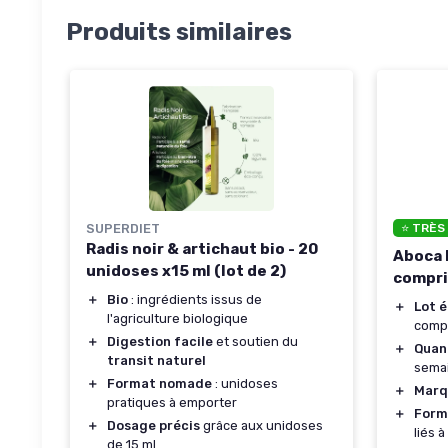
Produits similaires
SUPERDIET
⭐ TRÈS
Radis noir & artichaut bio - 20
Aboca 
unidoses x15 ml (lot de 2)
compri
＋
Bio
: ingrédients issus de
＋
Lot 
l'agriculture biologique
comp
＋
Digestion facile
et soutien du
＋
Quan
transit naturel
sema
＋
Format nomade
: unidoses
＋
Marq
pratiques à emporter
＋
Form
＋
Dosage précis
grâce aux unidoses
liés 
de 15 ml