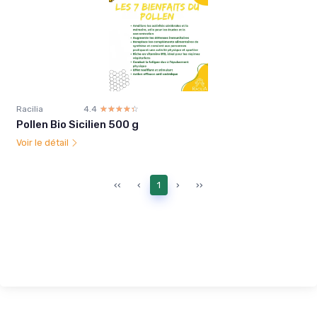
Racilia
4.4
☆☆☆☆☆
★★★★★
Pollen Bio Sicilien 500 g
Voir le détail
‹‹
‹
1
›
››