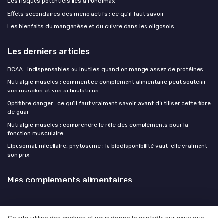
Les risques potentiels liés à Pondimax
Effets secondaires des meno actifs : ce qu'il faut savoir
Les bienfaits du manganèse et du cuivre dans les oligosols
Les derniers articles
BCAA : indispensables ou inutiles quand on mange assez de protéines
Nutralgic muscles : comment ce complément alimentaire peut soutenir
vos muscles et vos articulations
Optifibre danger : ce qu’il faut vraiment savoir avant d’utiliser cette fibre
de guar
Nutralgic muscles : comprendre le rôle des compléments pour la
fonction musculaire
Liposomal, micellaire, phytosome : la biodisponibilité vaut-elle vraiment
son prix
Mes complements alimentaires
Ce site utilise des cookies et vous donne le contrôle sur ceux que