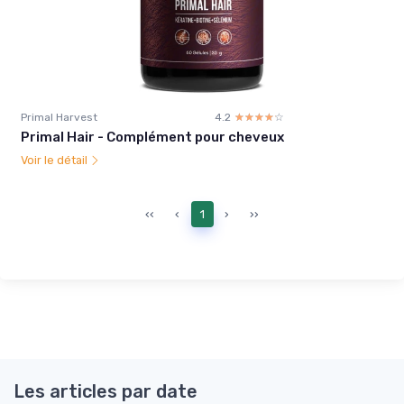
Primal Harvest
4.2
☆☆☆☆☆
★★★★★
Primal Hair - Complément pour cheveux
Voir le détail
‹‹
‹
1
›
››
Les articles par date