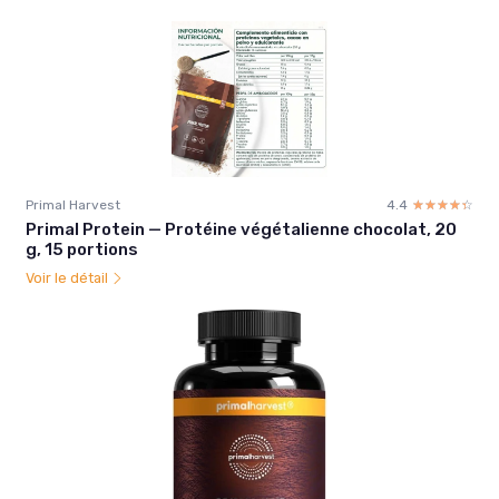
Primal Harvest
4.4
☆☆☆☆☆
★★★★★
Primal Protein — Protéine végétalienne chocolat, 20
g, 15 portions
Voir le détail