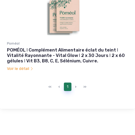
Poméol
POMÉOL ǀ Complément Alimentaire éclat du teint ǀ
Vitalité Rayonnante - Vital Glow ǀ 2 x 30 Jours ǀ 2 x 60
gélules ǀ Vit B3, B8, C, E, Sélénium, Cuivre.
Voir le détail
‹‹
‹
1
›
››