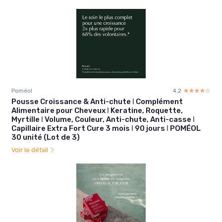
Poméol
4.2
☆☆☆☆☆
★★★★★
Pousse Croissance & Anti-chute ǀ Complément
Alimentaire pour Cheveux ǀ Keratine, Roquette,
Myrtille ǀ Volume, Couleur, Anti-chute, Anti-casse ǀ
Capillaire Extra Fort Cure 3 mois ǀ 90 jours ǀ POMÉOL
30 unité (Lot de 3)
Voir le détail