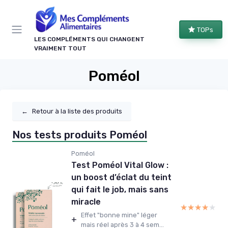
Panneau de gestion des cookies
TOPs
LES COMPLÉMENTS QUI CHANGENT
VRAIMENT TOUT
Poméol
←
Retour à la liste des produits
Nos tests produits Poméol
Poméol
Test Poméol Vital Glow :
un boost d’éclat du teint
qui fait le job, mais sans
miracle
★★★★★
★★★★★
Effet "bonne mine" léger
+
mais réel après 3 à 4 sem...