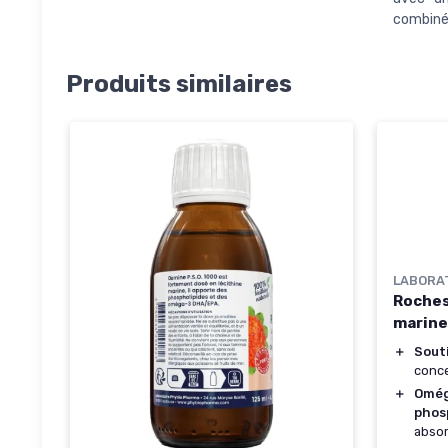
combiné
Produits similaires
LABORA
Roches
marine
＋
Sout
conce
＋
Omég
phos
absor