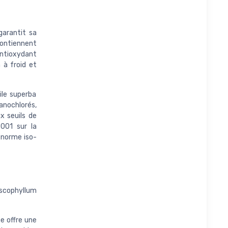
garantit sa
contiennent
 antioxydant
n à froid et
uile superba
ganochlorés,
x seuils de
001 sur la
 norme iso-
scophyllum
e offre une