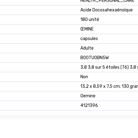
‎HEALTH_PERSONAL_CARE
‎Acide Docosahexaénoïque
‎180 unité
‎ŒMINE
‎capsules
‎Adulte
B00TU0BN5W
3,8 3,8 sur 5 étoiles (76) 3,8 
Non
13,2 x 8,59 x 7,5 cm; 130 g
Oemine
4121396