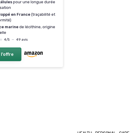
gélules
pour une longue durée
isation
loppé en France
(traçabilité et
rmité)
ce marine
de lécithine, origine
elle
★
★
4/5
—
49 avis
 l'offre