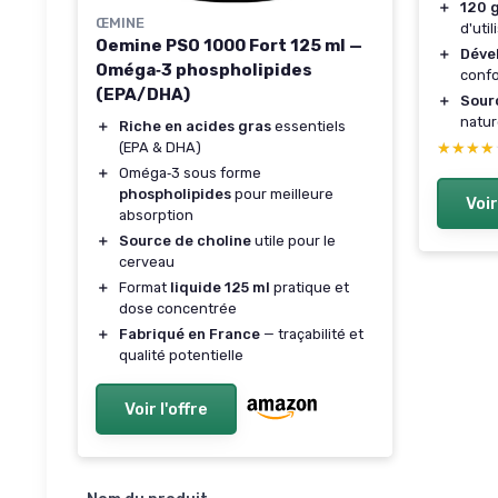
＋
120 
ŒMINE
d'util
Oemine PSO 1000 Fort 125 ml —
＋
Déve
Oméga‑3 phospholipides
confo
(EPA/DHA)
＋
Sour
natur
＋
Riche en acides gras
essentiels
★★★★
★★★★
(EPA & DHA)
＋
Oméga‑3 sous forme
phospholipides
pour meilleure
Voir
absorption
＋
Source de choline
utile pour le
cerveau
＋
Format
liquide 125 ml
pratique et
dose concentrée
＋
Fabriqué en France
— traçabilité et
qualité potentielle
Voir l'offre