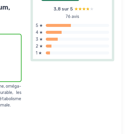
um,
3,8 sur 5
★★★★★
★★★★★
76 avis
5 ★
4 ★
3 ★
2 ★
1 ★
ine, oméga-
urable, les
métabolisme
imale.