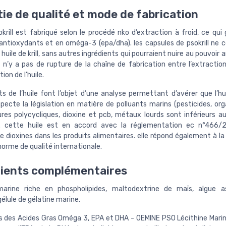
ie de qualité et mode de fabrication
krill est fabriqué selon le procédé nko d’extraction à froid, ce qui 
antioxydants et en oméga-3 (epa/dha). les capsules de psokrill ne 
 huile de krill, sans autres ingrédients qui pourraient nuire au pouvoir
 il n’y a pas de rupture de la chaîne de fabrication entre l’extractio
ion de l’huile.
ts de l’huile font l’objet d’une analyse permettant d’avérer que l’h
specte la législation en matière de polluants marins (pesticides, or
res polycycliques, dioxine et pcb, métaux lourds sont inférieurs au
). cette huile est en accord avec la réglementation ec n°466/2
e dioxines dans les produits alimentaires. elle répond également à la
orme de qualité internationale.
dients complémentaires
 marine riche en phospholipides, maltodextrine de maïs, algue a
élule de gélatine marine.
s des Acides Gras Oméga 3, EPA et DHA - OEMINE PSO Lécithine Marin