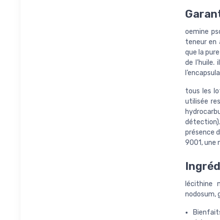
Garant
oemine pso
teneur en 
que la pure
de l’huile.
l’encapsulat
tous les lo
utilisée re
hydrocarbu
détection
présence d
9001, une n
Ingré
lécithine
nodosum, g
Bienfait