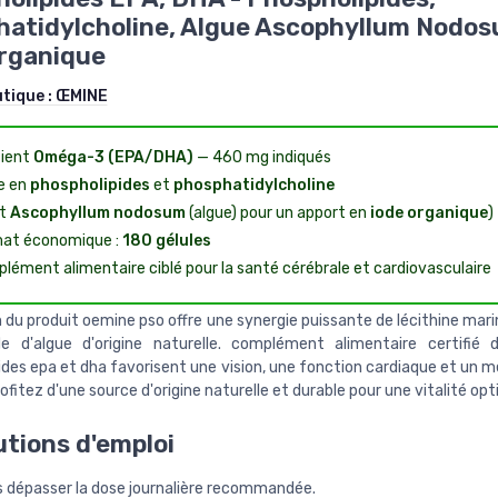
atidylcholine, Algue Ascophyllum Nodos
rganique
utique :
ŒMINE
ient
Oméga-3 (EPA/DHA)
— 460 mg indiqués
e en
phospholipides
et
phosphatidylcholine
ut
Ascophyllum nodosum
(algue) pour un apport en
iode organique
)
at économique :
180 gélules
lément alimentaire ciblé pour la santé cérébrale et cardiovasculaire
n du produit oemine pso offre une synergie puissante de lécithine mar
e d'algue d'origine naturelle. complément alimentaire certifié d
ides epa et dha favorisent une vision, une fonction cardiaque et un 
profitez d'une source d'origine naturelle et durable pour une vitalité opt
tions d'emploi
s dépasser la dose journalière recommandée.