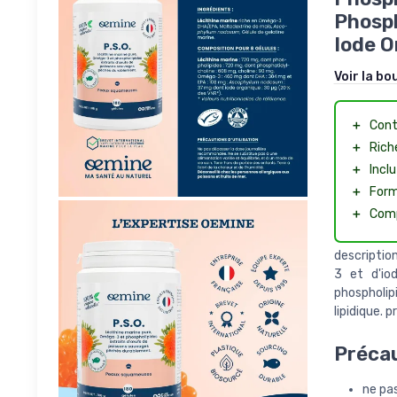
Phosph
Iode O
Voir la bo
＋
Cont
＋
Rich
＋
Incl
＋
Form
＋
Comp
descriptio
3 et d'iod
phospholip
lipidique. 
Précau
ne pa