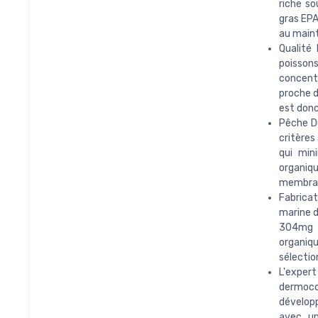
riche so
gras EPA
au maint
Qualité
poisson
concent
proche d
est donc
Pêche Du
critères
qui mini
organiqu
membrane
Fabricat
marine d
304mg d
organiqu
sélectio
L'expe
dermocos
développ
avec un