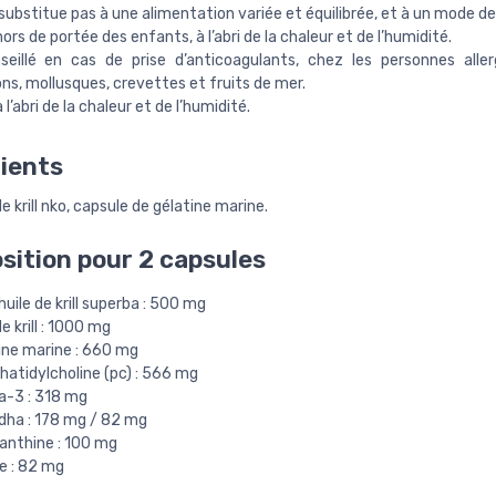
substitue pas à une alimentation variée et équilibrée, et à un mode de 
hors de portée des enfants, à l’abri de la chaleur et de l’humidité.
seillé en cas de prise d’anticoagulants, chez les personnes alle
ns, mollusques, crevettes et fruits de mer.
à l’abri de la chaleur et de l’humidité.
ients
de krill nko, capsule de gélatine marine.
ition pour 2 capsules
uile de krill superba : 500 mg
de krill : 1000 mg
ine marine : 660 mg
hatidylcholine (pc) : 566 mg
-3 : 318 mg
 dha : 178 mg / 82 mg
anthine : 100 mg
e : 82 mg