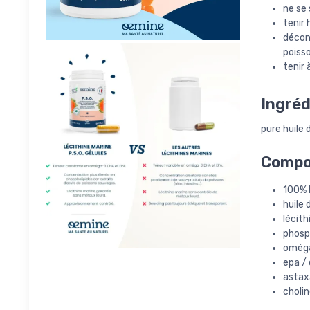
ne se 
tenir 
décon
poisso
tenir 
Ingréd
pure huile 
Compos
100% h
huile 
lécith
phosp
oméga
epa /
astax
cholin