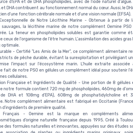
urce d'EPA et de DHA phospholipides, avec de l'iode naturel d'algue.
 et DHA contribuent au fonctionnement normal du cœur. Aussi, le DH
ien d'une fonction cérébrale normale et d'une vision normale (EFSA).
 Exceptionnelle de Notre Lécithine Marine - Obtenue à partir de 
s sauvages, la lécithine marine de notre complément Oemine PSO 
rée. La teneur en phospholipides solubles est garantie comme ét
e ceux de l'organisme de l'être humain. L'assimilation des acides gra
 optimale.
rable - Certifié "Les Amis de la Mer", ce complément alimentaire r
 stricts de pêche durable, évitant la surexploitation et privilégiant
mise l'impact sur l'écosystème marin. L'huile extraite associée 
e fait de notre PSO en gélules un complément idéal pour soutenir l'éq
s cellulaires.
ion Française et Ingrédients de Qualité - Une portion de 8 gélules 
e notre formule contient 720 mg de phospholipides, 460mg de d'om
e DHA et 108mg d'EPA), 608mg de phosphatidylcholine et 3
e. Notre complément alimentaire est fabriqué en Occitanie (Franc
n d'ingrédients de première qualité.
rt Français - Oemine est la marque en compléments alimen
métiques d’origine naturelle française depuis 1995. Créé à Toulo
e des formules naturelles et innovantes, appuyées sur des études sc
e association de plantes ou ingrédients marins originaux, soi