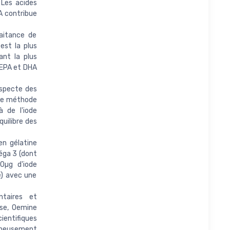
 Les acides
A contribue
laitance de
est la plus
ant la plus
s EPA et DHA
especte des
 une méthode
à de l'iode
uilibre des
en gélatine
éga 3 (dont
0µg d'iode
e) avec une
taires et
use, Oemine
ientifiques
gneusement