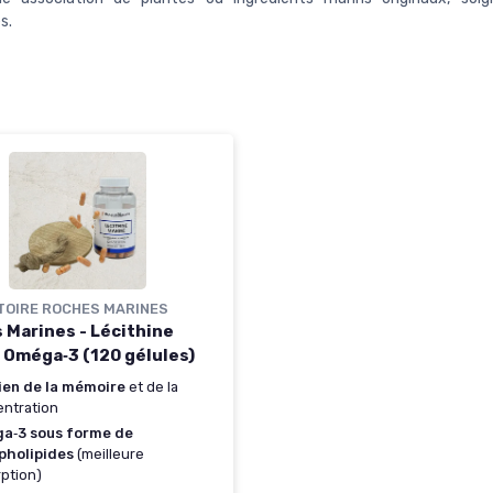
s.
TOIRE ROCHES MARINES
 Marines - Lécithine
 Oméga‑3 (120 gélules)
ien de la mémoire
et de la
ntration
a‑3 sous forme de
pholipides
(meilleure
ption)