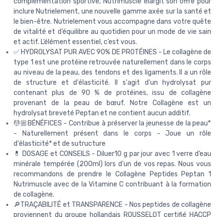
complémentation sportive, Nutrimuscle élargit son offre pour
inclure Nutrielement, une nouvelle gamme axée sur la santé et
le bien-être. Nutrielement vous accompagne dans votre quête
de vitalité et d’équilibre au quotidien pour un mode de vie sain
et actif. L’élément essentiel, c’est vous.
✅ HYDROLYSAT PUR AVEC 90% DE PROTÉINES - Le collagène de
type 1 est une protéine retrouvée naturellement dans le corps
au niveau de la peau, des tendons et des ligaments. Il a un rôle
de structure et d'élasticité. Il s'agit d'un hydrolysat pur
contenant plus de 90 % de protéines, issu de collagène
provenant de la peau de bœuf. Notre Collagène est un
hydrolysat breveté Peptan et ne contient aucun additif.
💆🏼BÉNÉFICES - Contribue à préserver la jeunesse de la peau*
- Naturellement présent dans le corps - Joue un rôle
d'élasticité* et de sutructure
💊 DOSAGE et CONSEILS - Diluer10 g par jour avec 1 verre d’eau
minérale tempérée (200ml) lors d’un de vos repas. Nous vous
recommandons de prendre le Collagène Peptides Peptan 1
Nutrimuscle avec de la Vitamine C contribuant à la formation
de collagène.
🔎TRAÇABILITÉ et TRANSPARENCE - Nos peptides de collagène
proviennent du groupe hollandais ROUSSELOT certifié HACCP