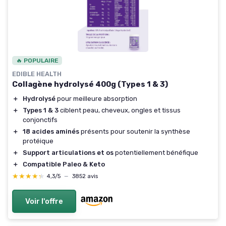
🔥 POPULAIRE
EDIBLE HEALTH
Collagène hydrolysé 400g (Types 1 & 3)
＋
Hydrolysé
pour meilleure absorption
＋
Types 1 & 3
ciblent peau, cheveux, ongles et tissus
conjonctifs
＋
18 acides aminés
présents pour soutenir la synthèse
protéique
＋
Support articulations et os
potentiellement bénéfique
＋
Compatible Paleo & Keto
★★★★★
★★★★★
4,3/5
—
3852 avis
Voir l'offre