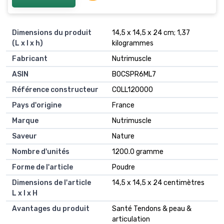
Dimensions du produit
14,5 x 14,5 x 24 cm; 1,37
(L x l x h)
kilogrammes
Fabricant
Nutrimuscle
ASIN
B0CSPR6ML7
Référence constructeur
COLL120000
Pays d'origine
France
Marque
Nutrimuscle
Saveur
Nature
Nombre d'unités
1200.0 gramme
Forme de l'article
Poudre
Dimensions de l'article
14,5 x 14,5 x 24 centimètres
L x l x H
Avantages du produit
Santé Tendons & peau &
articulation