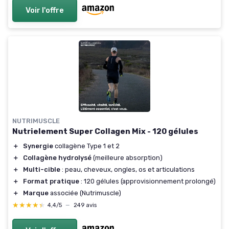
Voir l'offre
NUTRIMUSCLE
Nutrielement Super Collagen Mix - 120 gélules
＋
Synergie
collagène Type 1 et 2
＋
Collagène hydrolysé
(meilleure absorption)
＋
Multi-cible
: peau, cheveux, ongles, os et articulations
＋
Format pratique
: 120 gélules (approvisionnement prolongé)
＋
Marque
associée (Nutrimuscle)
★★★★★
★★★★★
4,4/5
—
249 avis