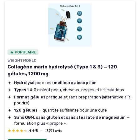
🔥 POPULAIRE
WEIGHTWORLD
Collagène marin hydrolysé (Type 1 & 3) — 120
gélules, 1200 mg
＋
Hydrolysé
pour une
meilleure absorption
＋
Types 1 & 3
ciblent peau, cheveux, ongles et articulations
＋
Format gélules
pratique et sans préparation (alternative à la
poudre)
＋
120 gélules
— quantité suffisante pour une cure
＋
Sans OGM
,
sans gluten
et
sans stéarate de magnésium
—
formulation plus « propre »
★★★★★
★★★★★
4,4/5
—
13971 avis