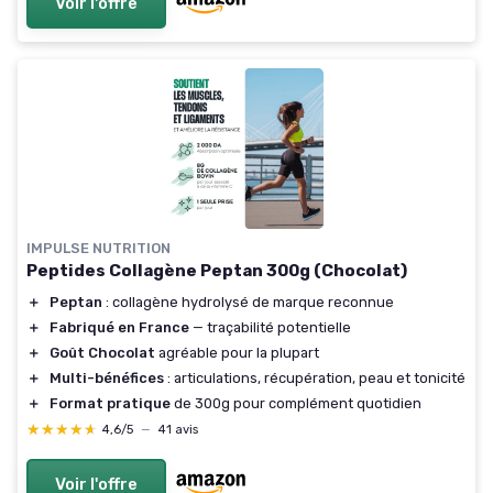
Voir l'offre
IMPULSE NUTRITION
Peptides Collagène Peptan 300g (Chocolat)
＋
Peptan
: collagène hydrolysé de marque reconnue
＋
Fabriqué en France
— traçabilité potentielle
＋
Goût Chocolat
agréable pour la plupart
＋
Multi-bénéfices
: articulations, récupération, peau et tonicité
＋
Format pratique
de 300g pour complément quotidien
★★★★★
★★★★★
4,6/5
—
41 avis
Voir l'offre