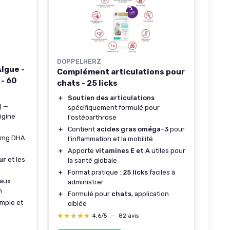
DOPPELHERZ
Algue -
Complément articulations pour
- 60
chats - 25 licks
＋
Soutien des articulations
) —
spécifiquement formulé pour
igine
l'ostéoarthrose
＋
Contient
acides gras oméga-3
pour
 mg DHA
l'inflammation et la mobilité
＋
Apporte
vitamines E et A
utiles pour
ur
et les
la santé globale
＋
Format pratique :
25 licks
faciles à
 aux
administrer
n
＋
Formulé pour
chats
, application
imple et
ciblée
★★★★★
★★★★★
4,6/5
—
82 avis