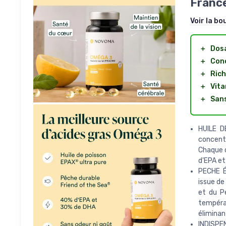
France
Voir la bo
＋
Dosa
＋
Conc
＋
Rich
＋
Vita
＋
San
HUILE D
concentr
Chaque d
d'EPA e
PECHE É
issue de
et du P
températ
éliminan
INDISPE