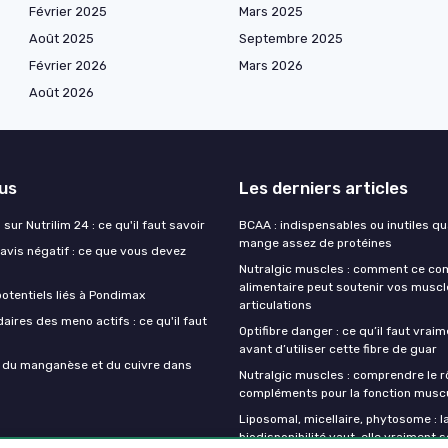
Février 2025
Mars 2025
Août 2025
Septembre 2025
Février 2026
Mars 2026
Août 2026
lus
Les derniers articles
sur Nutrilim 24 : ce qu'il faut savoir
BCAA : indispensables ou inutiles q
mange assez de protéines
avis négatif : ce que vous devez
Nutralgic muscles : comment ce c
alimentaire peut soutenir vos muscl
otentiels liés à Pondimax
articulations
aires des meno actifs : ce qu'il faut
Optifibre danger : ce qu’il faut vrai
avant d’utiliser cette fibre de guar
s du manganèse et du cuivre dans
Nutralgic muscles : comprendre le r
compléments pour la fonction muscu
Liposomal, micellaire, phytosome : l
biodisponibilité vaut-elle vraiment s