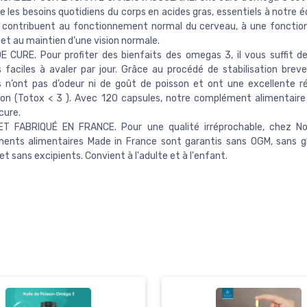
re les besoins quotidiens du corps en acides gras, essentiels à notre éq
contribuent au fonctionnement normal du cerveau, à une fonction
et au maintien d’une vision normale.
E CURE. Pour profiter des bienfaits des omegas 3, il vous suffit d
 faciles à avaler par jour. Grâce au procédé de stabilisation brev
 n’ont pas d’odeur ni de goût de poisson et ont une excellente r
ion (Totox < 3 ). Avec 120 capsules, notre complément alimentaire
cure.
T FABRIQUÉ EN FRANCE. Pour une qualité irréprochable, chez N
ents alimentaires Made in France sont garantis sans OGM, sans g
et sans excipients. Convient à l'adulte et à l'enfant.