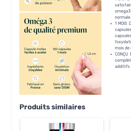
satisfai
omega3 
normale 
1 MOIS D
capsules
capsules
l’oxydat
mois de 
CONÇU E
complém
additifs 
Produits similaires