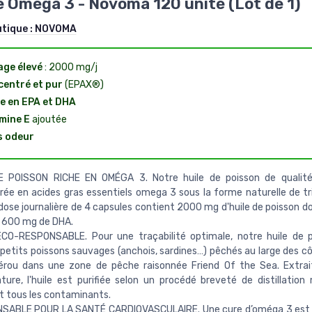
 Oméga 3 - Novoma 120 unité (Lot de 1)
utique :
NOVOMA
ge élevé
: 2000 mg/j
entré et pur
(EPAX®)
e en EPA et DHA
mine E
ajoutée
s odeur
E POISSON RICHE EN OMÉGA 3. Notre huile de poisson de qualit
ée en acides gras essentiels omega 3 sous la forme naturelle de tri
ose journalière de 4 capsules contient 2000 mg d'huile de poisson 
t 600 mg de DHA.
CO-RESPONSABLE. Pour une traçabilité optimale, notre huile de p
 petits poissons sauvages (anchois, sardines…) pêchés au large des cô
érou dans une zone de pêche raisonnée Friend Of the Sea. Extrai
ure, l'huile est purifiée selon un procédé breveté de distillation 
t tous les contaminants.
NSABLE POUR LA SANTÉ CARDIOVASCULAIRE. Une cure d’oméga 3 est i