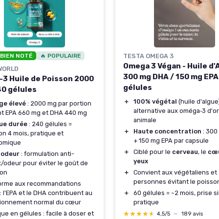
 BIEN NOTÉ
🔥 POPULAIRE
TESTA OMEGA 3
Omega 3 Végan - Huile d'
WORLD
300 mg DHA / 150 mg EPA 
3 Huile de Poisson 2000
gélules
40 gélules
＋
100% végétal
(huile d'algue
ge élevé
: 2000 mg par portion
alternative aux oméga‑3 d'or
nt EPA 660 mg et DHA 440 mg
animale
ue durée
: 240 gélules =
＋
Haute concentration
: 300
on 4 mois, pratique et
+ 150 mg EPA par capsule
omique
＋
Ciblé pour le
cerveau
, le
cœ
 odeur
: formulation anti-
yeux
x/odeur pour éviter le goût de
son
＋
Convient aux végétaliens et
personnes évitant le poisso
orme aux recommandations
: l'EPA et le DHA contribuent au
＋
60 gélules = ~2 mois, prise s
tionnement normal du cœur
pratique
que en gélules : facile à doser et
★★★★★
★★★★★
4,5/5
—
189 avis