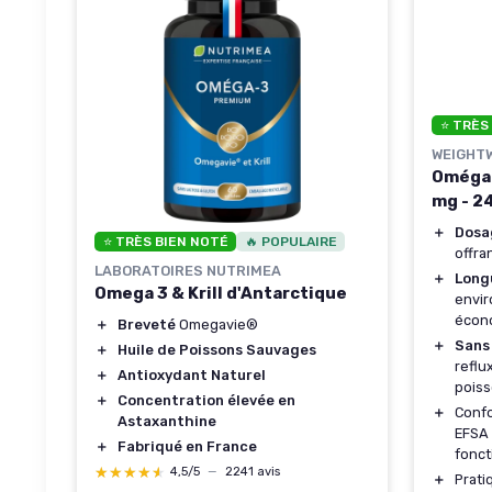
⭐ TRÈS
WEIGHT
Oméga-
mg - 2
＋
Dosa
⭐ TRÈS BIEN NOTÉ
🔥 POPULAIRE
offra
LABORATOIRES NUTRIMEA
＋
Long
Omega 3 & Krill d'Antarctique
envir
écon
＋
Breveté
Omegavie®
＋
Sans
＋
Huile de Poissons Sauvages
reflu
＋
Antioxydant Naturel
pois
＋
Concentration élevée en
＋
Conf
Astaxanthine
EFSA 
＋
Fabriqué en France
fonc
★★★★★
★★★★★
4,5/5
—
2241 avis
＋
Prati