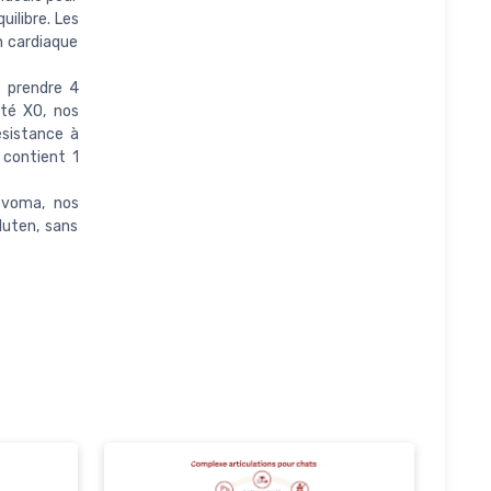
uilibre. Les
 cardiaque
e prendre 4
eté XO, nos
ésistance à
 contient 1
ovoma, nos
luten, sans