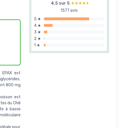
4,5 sur 5
★★★★★
★★★★★
1577 avis
5 ★
4 ★
3 ★
2 ★
1 ★
é EPAX est
glycérides.
dont 800 mg
oisson est
tes du Chili
te à basse
moléculaire
déale pour