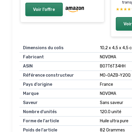
trans
Voir l'offre
★★★★
★★★★
Voir
Dimensions du colis
10,2 x 4,5 x 4,5
Fabricant
NOVOMA
ASIN
B07T6T34HH
Référence constructeur
MO-OAZB-Y2OQ
Pays d'origine
France
Marque
NOVOMA
Saveur
Sans saveur
Nombre d'unités
120.0 unité
Forme de l'article
Huile ultra pure
Poids de l'article
82 Grammes