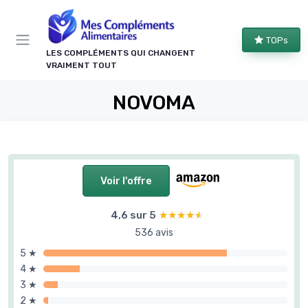
Panneau de gestion des cookies
TOPs
LES COMPLÉMENTS QUI CHANGENT
VRAIMENT TOUT
NOVOMA
Voir l'offre
4,6 sur 5
★★★★★
★★★★★
536 avis
5 ★
4 ★
3 ★
2 ★