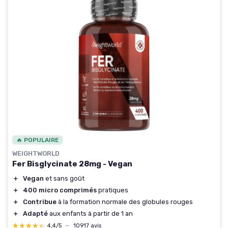
🔥 POPULAIRE
WEIGHTWORLD
Fer Bisglycinate 28mg - Vegan
＋
Vegan
et sans goût
＋
400 micro comprimés
pratiques
＋
Contribue
à la formation normale des globules rouges
＋
Adapté
aux enfants à partir de 1 an
★★★★★
★★★★★
4,4/5
—
10917 avis