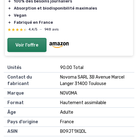
＋
100% des besoins journaliers
＋
Absorption et biodisponibilité maximales
＋
Vegan
＋
Fabriqué en France
★★★★★
★★★★★
4,4/5
—
948 avis
Voir l'offre
Unités
‎90.00 Total
Contact du
‎Novoma SARL 3B Avenue Marcel
fabricant
Langer 31400 Toulouse
Marque
‎NOVOMA
Format
‎Hautement assimilable
Âge
‎Adulte
Pays d'origine
‎France
ASIN
B09JT1XQDL