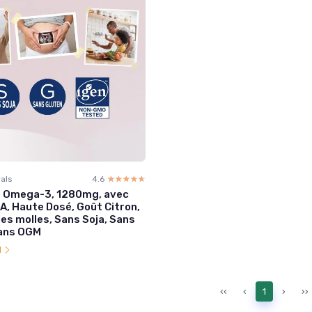
als
4.6
☆☆☆☆☆
★★★★★
te Omega-3, 1280mg, avec
A, Haute Dosé, Goût Citron,
es molles, Sans Soja, Sans
Sans OGM
l
‹‹
‹
1
›
››