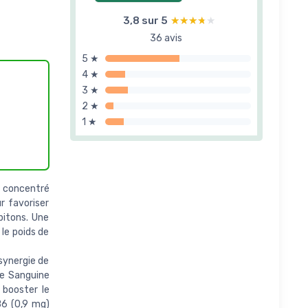
3,8 sur 5
★★★★★
★★★★★
36 avis
5 ★
4 ★
3 ★
2 ★
1 ★
 concentré
r favoriser
pitons. Une
 le poids de
synergie de
ge Sanguine
 booster le
B6 (0,9 mg)