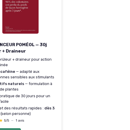
NCEUR POMÉOL — 30j
r + Draineur
rûleur + draineur pour action
inée
 caféine
— adapté aux
nnes sensibles aux stimulants
tifs naturels
— formulation à
de plantes
pratique de 30 jours pour un
facile
t des résultats rapides :
dès 3
(selon personne)
★
★
5/5
—
1 avis