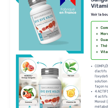
Vitami
Voir la bo
＋
Com
＋
Moro
＋
Gua
＋
Thé 
＋
Vita
COMPLÉM
d’actifs
l’oxydat
solution
façon na
4 ACTIFS
4 actifs
Morosil 
métaboli