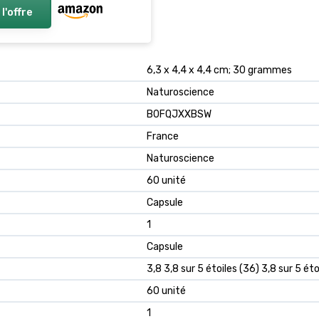
 l'offre
6,3 x 4,4 x 4,4 cm; 30 grammes
Naturoscience
B0FQJXXBSW
France
Naturoscience
60 unité
Capsule
1
Capsule
3,8 3,8 sur 5 étoiles (36) 3,8 sur 5 éto
60 unité
1