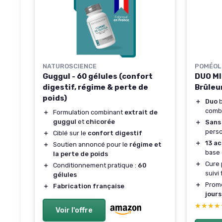
NATUROSCIENCE
POMÉOL
Guggul - 60 gélules (confort
DUO MI
digestif, régime & perte de
Brûleu
poids)
＋
Duo
b
comb
＋
Formulation combinant
extrait de
guggul
et
chicorée
＋
Sans
perso
＋
Ciblé sur le
confort digestif
＋
13 ac
＋
Soutien annoncé pour le
régime et
base 
la perte de poids
＋
Cure 
＋
Conditionnement pratique :
60
suivi 
gélules
＋
Prome
＋
Fabrication française
jours
★★★★
★★★★
Voir l'offre