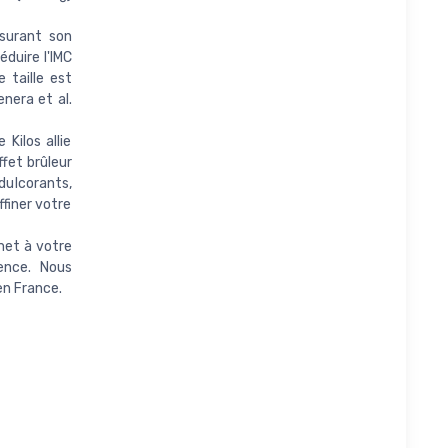
ssurant son
duire l'IMC
 taille est
nera et al.
Kilos allie
ffet brûleur
dulcorants,
ffiner votre
et à votre
ence. Nous
en France.