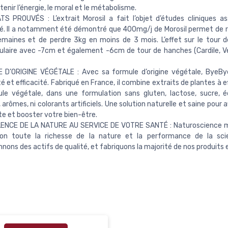
tenir l’énergie, le moral et le métabolisme.
S PROUVÉS : L’extrait Morosil a fait l’objet d’études cliniques a
té. Il a notamment été démontré que 400mg/j de Morosil permet de ré
maines et de perdre 3kg en moins de 3 mois. L’effet sur le tour de
laire avec -7cm et également -6cm de tour de hanches (Cardile, Ve
D’ORIGINE VÉGÉTALE : Avec sa formule d’origine végétale, ByeBye 
té et efficacité. Fabriqué en France, il combine extraits de plantes à e
le végétale, dans une formulation sans gluten, lactose, sucre, é
 arômes, ni colorants artificiels. Une solution naturelle et saine pour a
te et booster votre bien-être.
LENCE DE LA NATURE AU SERVICE DE VOTRE SANTÉ : Naturoscience m
tion toute la richesse de la nature et la performance de la sci
nnons des actifs de qualité, et fabriquons la majorité de nos produits 