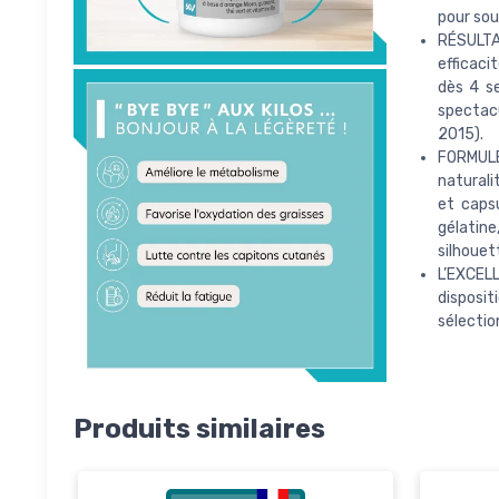
pour sou
RÉSULTAT
efficaci
dès 4 se
spectacu
2015).
FORMULE 
naturali
et capsu
gélatine,
silhouet
L’EXCEL
disposi
sélectio
Produits similaires