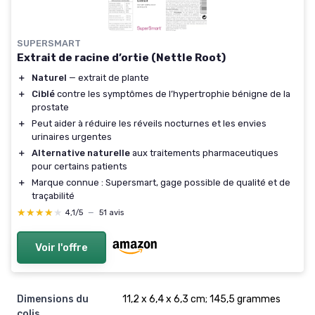
SUPERSMART
Extrait de racine d’ortie (Nettle Root)
＋
Naturel
— extrait de plante
＋
Ciblé
contre les symptômes de l’hypertrophie bénigne de la
prostate
＋
Peut aider à réduire les réveils nocturnes et les envies
urinaires urgentes
＋
Alternative naturelle
aux traitements pharmaceutiques
pour certains patients
＋
Marque connue : Supersmart, gage possible de qualité et de
traçabilité
★★★★★
★★★★★
4,1/5
—
51 avis
Voir l'offre
Dimensions du
11,2 x 6,4 x 6,3 cm; 145,5 grammes
colis