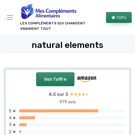
Panneau de gestion des cookies
TOPs
LES COMPLÉMENTS QUI CHANGENT
VRAIMENT TOUT
natural elements
Voir l'offre
4,5 sur 5
★★★★★
★★★★★
979 avis
5 ★
4 ★
3 ★
2 ★