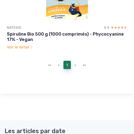
NATESIS
4.5
☆☆☆☆☆
★★★★★
Spiruline Bio 500 g (1000 comprimés) - Phycocyanine
17% - Vegan
Voir le détail
‹‹
‹
1
›
››
Les articles par date