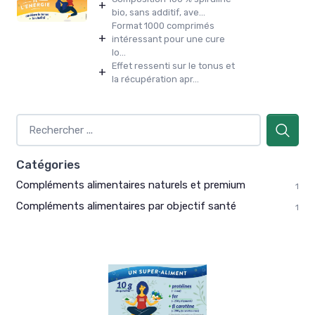
+
bio, sans additif, ave...
Format 1000 comprimés
+
intéressant pour une cure
lo...
Effet ressenti sur le tonus et
+
la récupération apr...
Catégories
Compléments alimentaires naturels et premium
1
Compléments alimentaires par objectif santé
1