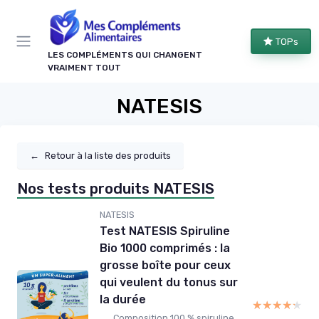
Panneau de gestion des cookies
TOPs
LES COMPLÉMENTS QUI CHANGENT
VRAIMENT TOUT
NATESIS
←
Retour à la liste des produits
Nos tests produits NATESIS
NATESIS
Test NATESIS Spiruline
Bio 1000 comprimés : la
grosse boîte pour ceux
qui veulent du tonus sur
la durée
★★★★★
★★★★★
Composition 100 % spiruline