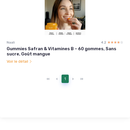
Naali
4.2
☆☆☆☆☆
★★★★★
Gummies Safran & Vitamines B – 60 gommes, Sans
sucre, Goût mangue
Voir le détail
‹‹
‹
1
›
››