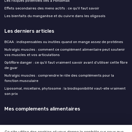
Les risques potentiels liés à Pondimax
Effets secondaires des meno actifs : ce qu'il faut savoir
Les bienfaits du manganèse et du cuivre dans les oligosols
Les derniers articles
BCAA : indispensables ou inutiles quand on mange assez de protéines
Nutralgic muscles : comment ce complément alimentaire peut soutenir
vos muscles et vos articulations
Optifibre danger : ce qu’il faut vraiment savoir avant d’utiliser cette fibre
de guar
Nutralgic muscles : comprendre le rôle des compléments pour la
fonction musculaire
Liposomal, micellaire, phytosome : la biodisponibilité vaut-elle vraiment
son prix
Mes complements alimentaires
Ce site utilise des cookies et vous donne le contrôle sur ceux que