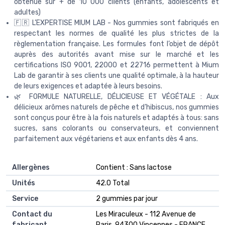
obtenue sur + de 10 000 clients (enfants, adolescents et
adultes)
🇫🇷 L’EXPERTISE MIUM LAB - Nos gummies sont fabriqués en
respectant les normes de qualité les plus strictes de la
règlementation française. Les formules font l’objet de dépôt
auprès des autorités avant mise sur le marché et les
certifications ISO 9001, 22000 et 22716 permettent à Mium
Lab de garantir à ses clients une qualité optimale, à la hauteur
de leurs exigences et adaptée à leurs besoins.
🌿 FORMULE NATURELLE, DÉLICIEUSE ET VÉGÉTALE : Aux
délicieux arômes naturels de pêche et d’hibiscus, nos gummies
sont conçus pour être à la fois naturels et adaptés à tous: sans
sucres, sans colorants ou conservateurs, et conviennent
parfaitement aux végétariens et aux enfants dès 4 ans.
Allergènes
‎Contient : Sans lactose
Unités
‎42.0 Total
Service
‎2 gummies par jour
Contact du
‎Les Miraculeux - 112 Avenue de
fabricant
Paris, 94300 Vincennes - FRANCE