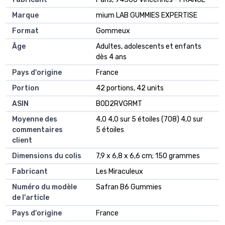
Marque
‎mium LAB GUMMIES EXPERTISE
Format
‎Gommeux
Âge
‎Adultes, adolescents et enfants
dès 4 ans
Pays d'origine
‎France
Portion
‎42 portions, 42 units
ASIN
B0D2RVGRMT
Moyenne des
4,0 4,0 sur 5 étoiles (708) 4,0 sur
commentaires
5 étoiles
client
Dimensions du colis
7,9 x 6,8 x 6,6 cm; 150 grammes
Fabricant
Les Miraculeux
Numéro du modèle
Safran B6 Gummies
de l'article
Pays d'origine
France