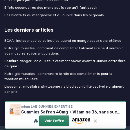
Les risques potentiels liés à Pondimax
Effets secondaires des meno actifs : ce qu'il faut savoir
Les bienfaits du manganèse et du cuivre dans les oligosols
Les derniers articles
BCAA : indispensables ou inutiles quand on mange assez de protéines
Nutralgic muscles : comment ce complément alimentaire peut soutenir
vos muscles et vos articulations
Optifibre danger : ce qu’il faut vraiment savoir avant d’utiliser cette fibre
de guar
Nutralgic muscles : comprendre le rôle des compléments pour la
fonction musculaire
Liposomal, micellaire, phytosome : la biodisponibilité vaut-elle vraiment
son prix
Mes complements alimentaires
mium LAB GUMMIES EXPERTISE
Gummies Safran 40mg + Vitamine B6, sans sucres — Saveur Pêche, Fabriqué en France
🔥
Voir l'offre