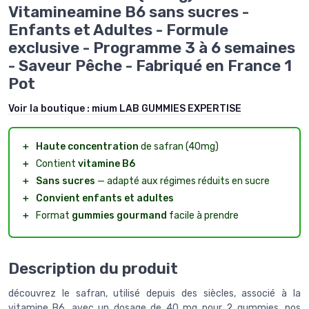
Vitamineamine B6 sans sucres -
Enfants et Adultes - Formule
exclusive - Programme 3 à 6 semaines
- Saveur Pêche - Fabriqué en France 1
Pot
Voir la boutique :
mium LAB GUMMIES EXPERTISE
＋
Haute concentration
de safran (40mg)
＋
Contient
vitamine B6
＋
Sans sucres
— adapté aux régimes réduits en sucre
＋
Convient enfants et adultes
＋
Format
gummies gourmand
facile à prendre
Description du produit
découvrez le safran, utilisé depuis des siècles, associé à la
vitamine B6. avec un dosage de 40 mg pour 2 gummies, nos