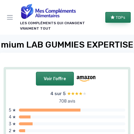
Panneau de gestion des cookies
TOPs
LES COMPLÉMENTS QUI CHANGENT
VRAIMENT TOUT
mium LAB GUMMIES EXPERTISE
Voir l'offre
4 sur 5
★★★★★
★★★★★
708 avis
5 ★
4 ★
3 ★
2 ★