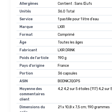
Allergènes
‎Contient : Sans Œufs
Unités
‎36.0 Total
Service
‎1 pastille pour 1 litre d'eau
Marque
‎LXIR
Format
‎Comprimé
Âge
‎Toutes les âges
Fabricant
‎LXIR DRINK
Poids de l'article
‎190 g
Pays d'origine
‎France
Portion
‎36 capsules
ASIN
B0DNKJQGPS
Moyenne des
4,2 4,2 sur 5 étoiles (117) 4,2 sur 
commentaires
client
Dimensions du
21 x 10,8 x 7,5 cm; 190 grammes