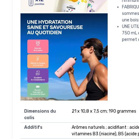
l'immuni
FABRIQUÉ
sommes F
une bois
UNE UTIL
750 mL d
permet d
Dimensions du
‎21 x 10,8 x 7,5 cm; 190 grammes
colis
Additifs
‎Arômes naturels ; acidifiant : ac
vitamines B3 (niacine), B5 (acide p