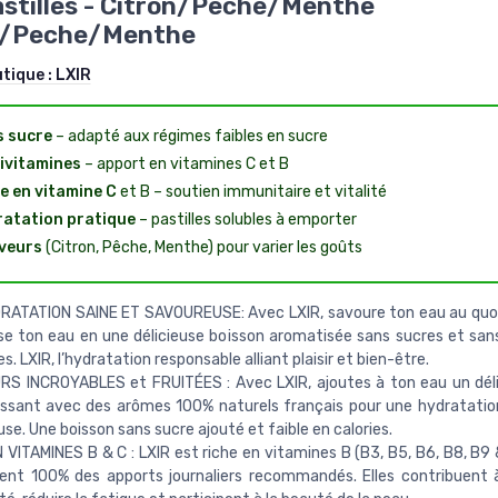
astilles - Citron/Pêche/Menthe
n/Peche/Menthe
utique :
LXIR
 sucre
– adapté aux régimes faibles en sucre
ivitamines
– apport en vitamines C et B
e en vitamine C
et B – soutien immunitaire et vitalité
atation pratique
– pastilles solubles à emporter
veurs
(Citron, Pêche, Menthe) pour varier les goûts
RATATION SAINE ET SAVOUREUSE: Avec LXIR, savoure ton eau au quot
e ton eau en une délicieuse boisson aromatisée sans sucres et sans
s. LXIR, l’hydratation responsable alliant plaisir et bien-être.
RS INCROYABLES et FRUITÉES : Avec LXIR, ajoutes à ton eau un dél
issant avec des arômes 100% naturels français pour une hydratatio
se. Une boisson sans sucre ajouté et faible en calories.
 VITAMINES B & C : LXIR est riche en vitamines B (B3, B5, B6, B8, B9 
ent 100% des apports journaliers recommandés. Elles contribuent 