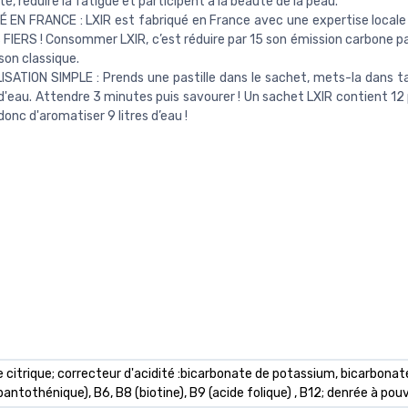
té, réduire la fatigue et participent à la beauté de la peau.
 EN FRANCE : LXIR est fabriqué en France avec une expertise locale
IERS ! Consommer LXIR, c’est réduire par 15 son émission carbone pa
son classique.
ISATION SIMPLE : Prends une pastille dans le sachet, mets-la dans t
'eau. Attendre 3 minutes puis savourer ! Un sachet LXIR contient 12 p
onc d'aromatiser 9 litres d’eau !
ide citrique; correcteur d'acidité :bicarbonate de potassium, bicarbonat
antothénique), B6, B8 (biotine), B9 (acide folique) , B12; denrée à pouv