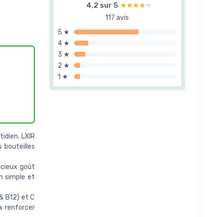
4,2 sur 5
★★★★★
★★★★★
117 avis
5 ★
4 ★
3 ★
2 ★
1 ★
idien. LXIR
 bouteilles
icieux goût
n simple et
& B12) et C
à renforcer