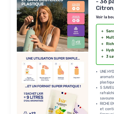
- 36 p
Citro
Voir la bo
＋
Sans
＋
Mult
＋
Rich
＋
Hydr
＋
3 sa
UNE HYD
aromatis
plastique
5 SAVEU
rafraîch
savoureu
RICHE EN
et conti