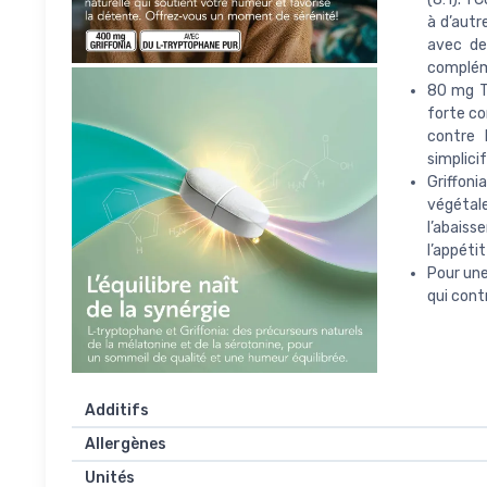
à d’autr
avec de 
complém
80 mg Tr
forte co
contre 
simplicif
Griffon
végétale
l’abaiss
l’appétit
Pour une
qui cont
Additifs
Allergènes
Unités