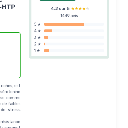
5-HTP
4,2 sur 5
★★★★★
★★★★★
1449 avis
5 ★
4 ★
3 ★
2 ★
1 ★
 riches, est
 sérotonine
rise comme
 de faibles
de stress,
 résistance
ntrairement