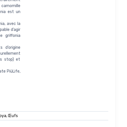
a camomille
onia est un
ia, avec la
able d’agir
 griffonia
 d’origine
turellement
ss stop) et
ate PiùLife,
Soya, Œufs