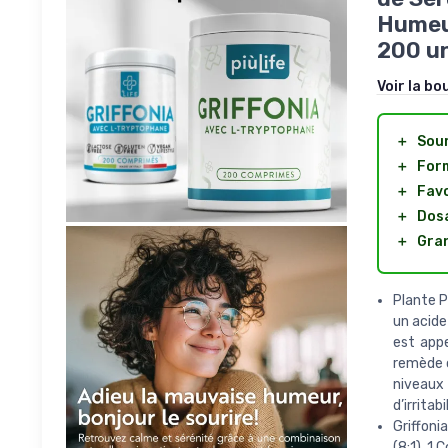
Humeur
200 un
Voir la bo
＋
Sour
＋
For
＋
Favo
＋
Dosa
＋
Gra
Plante P
un acide
est app
remède c
niveaux
d’irritabi
Griffoni
(8:1). 1