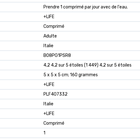
‎Prendre 1 comprimé par jour avec de l'eau.
‎+LIFE
‎Comprimé
‎Adulte
‎Italie
B08PG1PSR8
4,2 4,2 sur 5 étoiles (1 449) 4,2 sur 5 étoiles
5 x 5 x 5 cm; 160 grammes
+LIFE
PLF407332
Italie
+LIFE
Comprimé
1