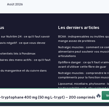
Août 2026
lus
Les derniers articles
sur Nutrilim 24 : ce qu'il faut savoir
BCAA : indispensables ou inutiles q
mange assez de protéines
avis négatif : ce que vous devez
Nutralgic muscles : comment ce c
alimentaire peut soutenir vos muscl
otentiels liés à Pondimax
articulations
aires des meno actifs : ce qu'il faut
Optifibre danger : ce qu’il faut vrai
avant d’utiliser cette fibre de guar
s du manganèse et du cuivre dans
Nutralgic muscles : comprendre le r
compléments pour la fonction muscu
Liposomal, micellaire, phytosome : l
biodisponibilité vaut-elle vraiment s
🔥
Vo
 L-tryptophane 400 mg (50 mg L-trypt) — 200 comprimés
Mentions légales
Politique de confidentialité