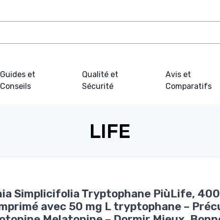
Guides et
Qualité et
Avis et
Conseils
Sécurité
Comparatifs
LIFE
nia Simplicifolia Tryptophane PiùLife, 40
mprimé avec 50 mg L tryptophane – Préc
otonine Melatonine – Dormir Mieux, Bonn