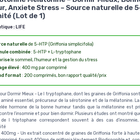
, Anxiete Stress – Source naturelle de 
ité (Lot de 1)
utique :
LIFE
ce naturelle
de 5-HTP (Griffonia simplicifolia)
mule combinée
: 5-HTP + L-tryptophane
rise
le sommeil, l'humeur et la gestion du stress
ge élevé
: 400 mg par comprimé
nd format
: 200 comprimés, bon rapport qualité/prix
our Dormir Mieux - Le l tryptophane, dont les graines de Griffonia sont
 aminé essentiel, précurseur de la sérotonine et de la mélatonine. La
elée hormone de la bonne humeur tandis que la mélatonine est p
ontre l’insomnie et pour bien dormir. Plusieurs études ont montré que
 de l triptophane correspondent souvent à des cas d’insomnie, 
lité
a 400mg - Un extrait concentré de graines de Griffonia forte à haute
 Comprimé fournit 400mg de griffonia Hautement Biodisponible et, co