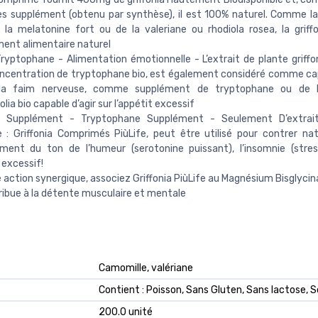
es supplément (obtenu par synthèse), il est 100% naturel. Comme l
la melatonine fort ou de la valeriane ou rhodiola rosea, la griff
ent alimentaire naturel
yptophane - Alimentation émotionnelle - L’extrait de plante griffon
ncentration de tryptophane bio, est également considéré comme cap
la faim nerveuse, comme supplément de tryptophane ou de le
olia bio capable d’agir sur l’appétit excessif
ia Supplément - Tryptophane Supplément - Seulement D’extraits
 : Griffonia Comprimés PiùLife, peut être utilisé pour contrer na
ement du ton de l’humeur (serotonine puissant), l’insomnie (stre
 excessif!
 action synergique, associez Griffonia PiùLife au Magnésium Bisglycin
ribue à la détente musculaire et mentale
‎Camomille, valériane
‎Contient : Poisson, Sans Gluten, Sans lactose, 
‎200.0 unité