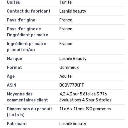
Unités
‎1 unité
Contact du fabricant
‎Lashilé beauty
Pays d'origine
‎France
Pays d'origine de
‎France
l'ingrédient primaire
Ingrédient primaire
‎France
produit en/au
Marque
‎Lashilé Beauty
Format
‎Gommeux
Âge
‎Adulte
ASIN
B0BV77JKFT
Moyenne des
4,3 4,3 sur 5 étoiles 3 776
commentaires client
évaluations 4,3 sur 5 étoiles
Dimensions du produit
11 x 6 x 11 cm; 190 grammes
(L x l x h)
Fabricant
Lashilé beauty