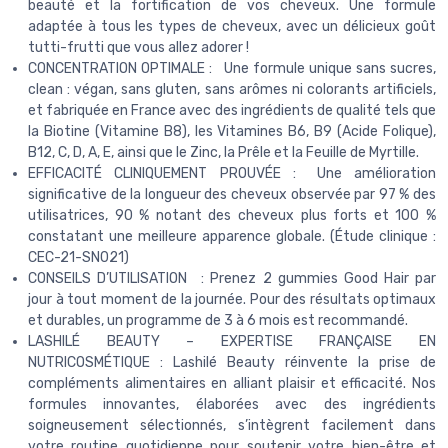
beauté et la fortification de vos cheveux. Une formule
adaptée à tous les types de cheveux, avec un délicieux goût
tutti-frutti que vous allez adorer !
CONCENTRATION OPTIMALE : Une formule unique sans sucres,
clean : végan, sans gluten, sans arômes ni colorants artificiels,
et fabriquée en France avec des ingrédients de qualité tels que
la Biotine (Vitamine B8), les Vitamines B6, B9 (Acide Folique),
B12, C, D, A, E, ainsi que le Zinc, la Prêle et la Feuille de Myrtille.
EFFICACITÉ CLINIQUEMENT PROUVÉE : Une amélioration
significative de la longueur des cheveux observée par 97 % des
utilisatrices, 90 % notant des cheveux plus forts et 100 %
constatant une meilleure apparence globale. (Étude clinique :
CEC-21-SN021)
CONSEILS D’UTILISATION : Prenez 2 gummies Good Hair par
jour à tout moment de la journée. Pour des résultats optimaux
et durables, un programme de 3 à 6 mois est recommandé.
LASHILÉ BEAUTY – EXPERTISE FRANÇAISE EN
NUTRICOSMÉTIQUE : Lashilé Beauty réinvente la prise de
compléments alimentaires en alliant plaisir et efficacité. Nos
formules innovantes, élaborées avec des ingrédients
soigneusement sélectionnés, s’intègrent facilement dans
votre routine quotidienne pour soutenir votre bien-être et