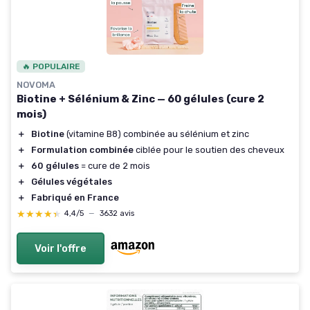
🔥 POPULAIRE
NOVOMA
Biotine + Sélénium & Zinc — 60 gélules (cure 2
mois)
＋
Biotine
(vitamine B8) combinée au sélénium et zinc
＋
Formulation combinée
ciblée pour le soutien des cheveux
＋
60 gélules
= cure de 2 mois
＋
Gélules végétales
＋
Fabriqué en France
★★★★★
★★★★★
4,4/5
—
3632 avis
Voir l'offre