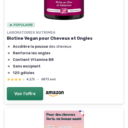
🔥 POPULAIRE
LABORATOIRES NUTRIMEA
Biotine Vegan pour Cheveux et Ongles
＋
Accélère la pousse
des cheveux
＋
Renforce les ongles
＋
Contient Vitamine B8
＋
Sans excipient
＋
120 gélules
★★★★★
★★★★★
4,2/5
—
6873 avis
Voir l'offre