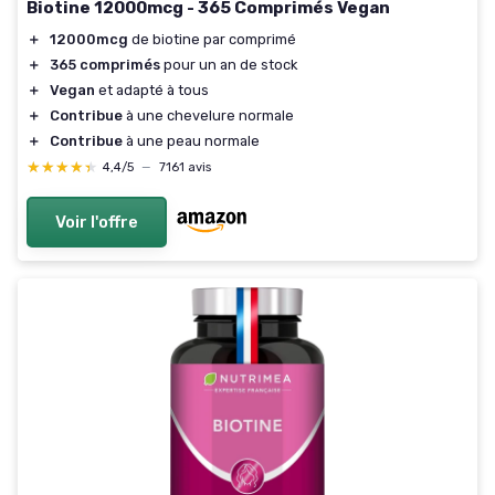
Biotine 12000mcg - 365 Comprimés Vegan
＋
12000mcg
de biotine par comprimé
＋
365 comprimés
pour un an de stock
＋
Vegan
et adapté à tous
＋
Contribue
à une chevelure normale
＋
Contribue
à une peau normale
★★★★★
★★★★★
4,4/5
—
7161 avis
Voir l'offre