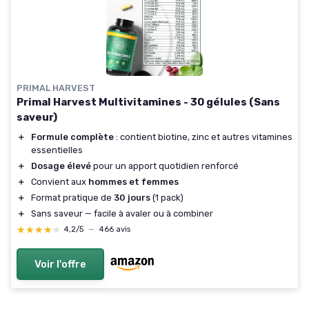
PRIMAL HARVEST
Primal Harvest Multivitamines - 30 gélules (Sans
saveur)
＋
Formule complète
: contient biotine, zinc et autres vitamines
essentielles
＋
Dosage élevé
pour un apport quotidien renforcé
＋
Convient aux
hommes et femmes
＋
Format pratique de
30 jours
(1 pack)
＋
Sans saveur — facile à avaler ou à combiner
★★★★★
★★★★★
4,2/5
—
466 avis
Voir l'offre