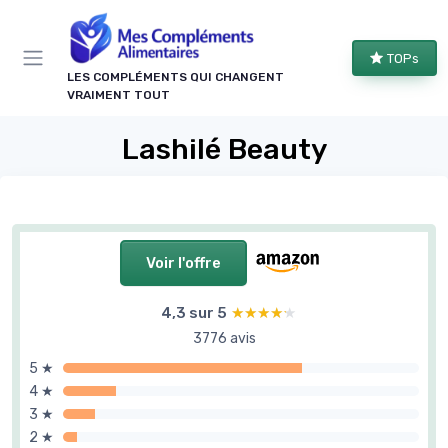
Panneau de gestion des cookies
TOPs
LES COMPLÉMENTS QUI CHANGENT
VRAIMENT TOUT
Lashilé Beauty
Voir l'offre
4,3 sur 5
★★★★★
★★★★★
3776 avis
5 ★
4 ★
3 ★
2 ★