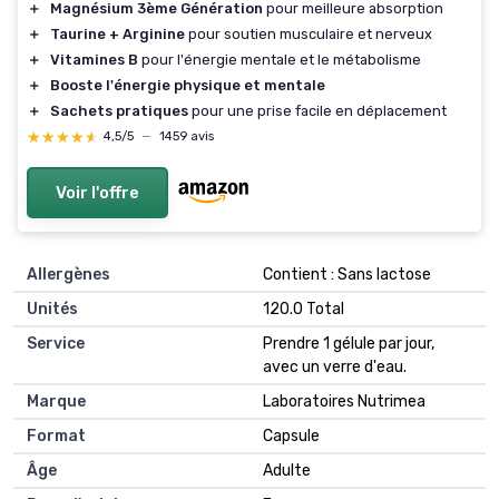
＋
Magnésium 3ème Génération
pour meilleure absorption
＋
Taurine + Arginine
pour soutien musculaire et nerveux
＋
Vitamines B
pour l'énergie mentale et le métabolisme
＋
Booste l'énergie physique et mentale
＋
Sachets pratiques
pour une prise facile en déplacement
★★★★★
★★★★★
4,5/5
—
1459 avis
Voir l'offre
Allergènes
‎Contient : Sans lactose
Unités
‎120.0 Total
Service
‎Prendre 1 gélule par jour,
avec un verre d'eau.
Marque
‎Laboratoires Nutrimea
Format
‎Capsule
Âge
‎Adulte