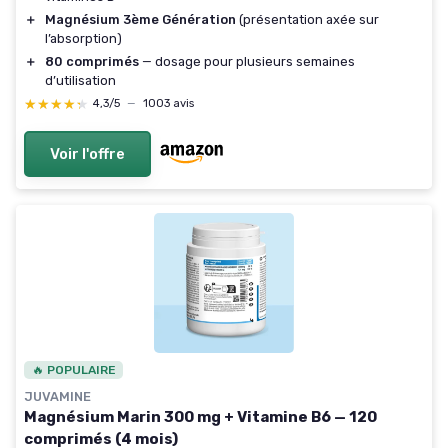
＋
Magnésium 3ème Génération
(présentation axée sur
l’absorption)
＋
80 comprimés
— dosage pour plusieurs semaines
d’utilisation
★★★★★
★★★★★
4,3/5
—
1003 avis
Voir l'offre
🔥 POPULAIRE
JUVAMINE
Magnésium Marin 300 mg + Vitamine B6 — 120
comprimés (4 mois)