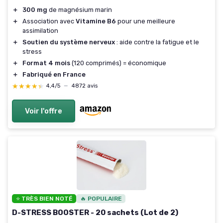
＋
300 mg
de magnésium marin
＋
Association avec
Vitamine B6
pour une meilleure
assimilation
＋
Soutien du système nerveux
: aide contre la fatigue et le
stress
＋
Format 4 mois
(120 comprimés) = économique
＋
Fabriqué en France
★★★★★
★★★★★
4,4/5
—
4872 avis
Voir l'offre
⭐ TRÈS BIEN NOTÉ
🔥 POPULAIRE
D-STRESS BOOSTER - 20 sachets (Lot de 2)