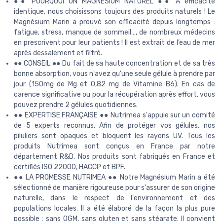
●● POURQUOI UN MAGNESIUM NATUREL ●● A efficacité
identique, nous choisissons toujours des produits naturels ! Le
Magnésium Marin a prouvé son efficacité depuis longtemps :
fatigue, stress, manque de sommeil…, de nombreux médecins
en prescrivent pour leur patients ! Il est extrait de l’eau de mer
après dessalement et filtré.
●● CONSEIL ●● Du fait de sa haute concentration et de sa très
bonne absorption, vous n'avez qu'une seule gélule à prendre par
jour (150mg de Mg et 0,82 mg de Vitamine B6). En cas de
carence significative ou pour la récupération après effort, vous
pouvez prendre 2 gélules quotidiennes.
●● EXPERTISE FRANÇAISE ●● Nutrimea s'appuie sur un comité
de 5 experts reconnus. Afin de protéger vos gélules, nos
piluliers sont opaques et bloquent les rayons UV. Tous les
produits Nutrimea sont conçus en France par notre
département R&D. Nos produits sont fabriqués en France et
certifiés ISO 22000, HACCP et BPF.
●● LA PROMESSE NUTRIMEA ●● Notre Magnésium Marin a été
sélectionné de manière rigoureuse pour s'assurer de son origine
naturelle, dans le respect de l'environnement et des
populations locales. Il a été élaboré de la façon la plus pure
possible : sans OGM, sans gluten et sans stéarate. Il convient