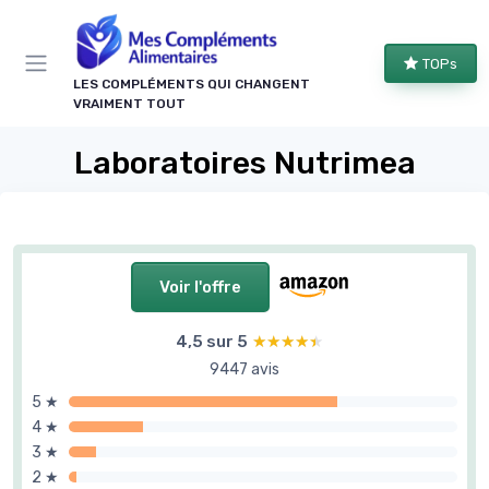
Panneau de gestion des cookies
TOPs
LES COMPLÉMENTS QUI CHANGENT
VRAIMENT TOUT
Laboratoires Nutrimea
Voir l'offre
4,5 sur 5
★★★★★
★★★★★
9447 avis
5 ★
4 ★
3 ★
2 ★