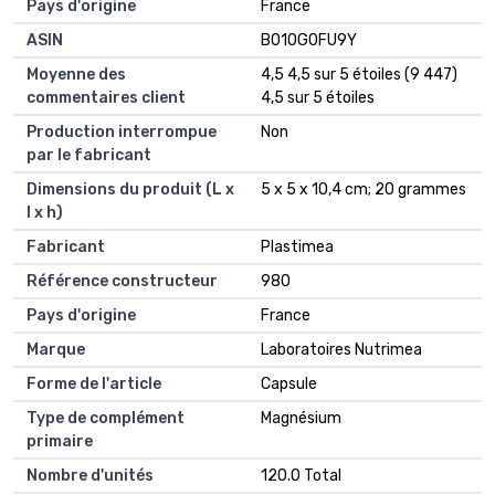
Pays d'origine
‎France
ASIN
B010G0FU9Y
Moyenne des
4,5 4,5 sur 5 étoiles (9 447)
commentaires client
4,5 sur 5 étoiles
Production interrompue
Non
par le fabricant
Dimensions du produit (L x
5 x 5 x 10,4 cm; 20 grammes
l x h)
Fabricant
Plastimea
Référence constructeur
980
Pays d'origine
France
Marque
Laboratoires Nutrimea
Forme de l'article
Capsule
Type de complément
Magnésium
primaire
Nombre d'unités
120.0 Total