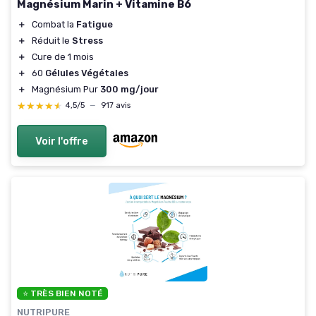
Magnésium Marin + Vitamine B6
＋
Combat la
Fatigue
＋
Réduit le
Stress
＋
Cure de 1 mois
＋
60
Gélules Végétales
＋
Magnésium Pur
300 mg/jour
★★★★★
★★★★★
4,5/5
—
917 avis
Voir l'offre
⭐ TRÈS BIEN NOTÉ
NUTRIPURE