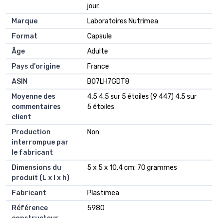
jour.
Marque
‎Laboratoires Nutrimea
Format
‎Capsule
Âge
‎Adulte
Pays d'origine
‎France
ASIN
B07LH7GDT8
Moyenne des
4,5 4,5 sur 5 étoiles (9 447) 4,5 sur
commentaires
5 étoiles
client
Production
Non
interrompue par
le fabricant
Dimensions du
5 x 5 x 10,4 cm; 70 grammes
produit (L x l x h)
Fabricant
Plastimea
Référence
5980