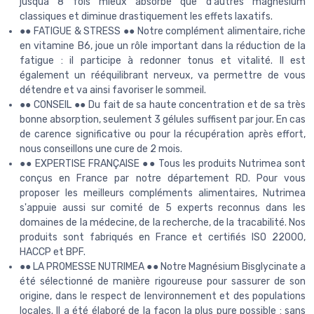
jusquà 8 fois mieux absorbé que d'autres magnésium
classiques et diminue drastiquement les effets laxatifs.
●● FATIGUE & STRESS ●● Notre complément alimentaire, riche
en vitamine B6, joue un rôle important dans la réduction de la
fatigue : il participe à redonner tonus et vitalité. Il est
également un rééquilibrant nerveux, va permettre de vous
détendre et va ainsi favoriser le sommeil.
●● CONSEIL ●● Du fait de sa haute concentration et de sa très
bonne absorption, seulement 3 gélules suffisent par jour. En cas
de carence significative ou pour la récupération après effort,
nous conseillons une cure de 2 mois.
●● EXPERTISE FRANÇAISE ●● Tous les produits Nutrimea sont
conçus en France par notre département RD. Pour vous
proposer les meilleurs compléments alimentaires, Nutrimea
s'appuie aussi sur comité de 5 experts reconnus dans les
domaines de la médecine, de la recherche, de la tracabilité. Nos
produits sont fabriqués en France et certifiés ISO 22000,
HACCP et BPF.
●● LA PROMESSE NUTRIMEA ●● Notre Magnésium Bisglycinate a
été sélectionné de manière rigoureuse pour sassurer de son
origine, dans le respect de lenvironnement et des populations
locales. Il a été élaboré de la façon la plus pure possible : sans