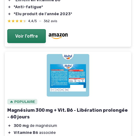
＋
*Anti-fatigue
*
＋
*Elu produit de l'année 2023
*
★★★★★
★★★★★
4,4/5
—
362 avis
Voir l'offre
🔥 POPULAIRE
Magnésium 300 mg + Vit. B6 - Libération prolongée
- 60 jours
＋
300 mg
de magnésium
＋
Vitamine B6
associée