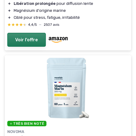
＋
Libération prolongée
pour diffusion lente
＋
Magnésium d'origine marine
＋
Ciblé pour stress, fatigue, irritabilité
★★★★★
★★★★★
4,4/5
—
2507 avis
Voir l'offre
⭐ TRÈS BIEN NOTÉ
NOVOMA