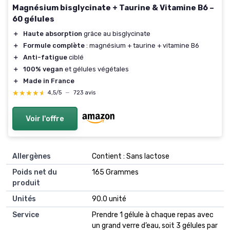
Magnésium bisglycinate + Taurine & Vitamine B6 –
60 gélules
＋
Haute absorption
grâce au bisglycinate
＋
Formule complète
: magnésium + taurine + vitamine B6
＋
Anti-fatigue
ciblé
＋
100% vegan
et gélules végétales
＋
Made in France
★★★★★
★★★★★
4,5/5
—
723 avis
Voir l'offre
Allergènes
‎Contient : Sans lactose
Poids net du
‎165 Grammes
produit
Unités
‎90.0 unité
Service
‎Prendre 1 gélule à chaque repas avec
un grand verre d’eau, soit 3 gélules par