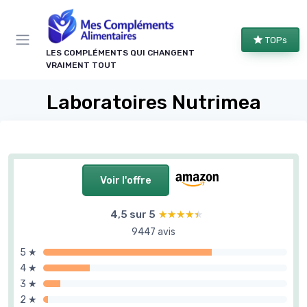
Panneau de gestion des cookies
TOPs
LES COMPLÉMENTS QUI CHANGENT
VRAIMENT TOUT
Laboratoires Nutrimea
Voir l'offre
4,5 sur 5
★★★★★
★★★★★
9447 avis
5 ★
4 ★
3 ★
2 ★