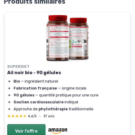
Produits similaires
SUPERDIET
Ail noir bio - 90 gélules
＋
Bio
— ingrédient naturel
＋
Fabrication française
— origine locale
＋
90 gélules
— quantité pratique pour une cure
＋
Soutien cardiovasculaire
indiqué
＋
Approche de
phytothérapie
traditionnelle
★★★★★
★★★★★
4,6/5
—
37 avis
Voir l'offre