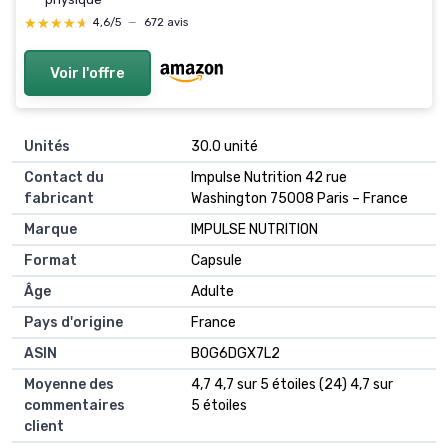
★★★★★
★★★★★
4,6/5
—
672 avis
Voir l'offre
Unités
‎30.0 unité
Contact du
‎Impulse Nutrition 42 rue
fabricant
Washington 75008 Paris – France
Marque
‎IMPULSE NUTRITION
Format
‎Capsule
Âge
‎Adulte
Pays d'origine
‎France
ASIN
B0G6DGX7L2
Moyenne des
4,7 4,7 sur 5 étoiles (24) 4,7 sur
commentaires
5 étoiles
client