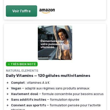
Voir l'offre
⭐ TRÈS BIEN NOTÉ
NATURAL ELEMENTS
Daily Vitamins — 120 gélules multivitamines
＋
Complet
: vitamines A à K
＋
Vegan
— adapté aux régimes sans produits animaux
＋
Hautement dosé
— formule concentrée pour besoins accrus
＋
Sans additifs inutiles
— formulation épurée
＋
Convient aux sportifs
— formulation pensée pour l'activité
physique