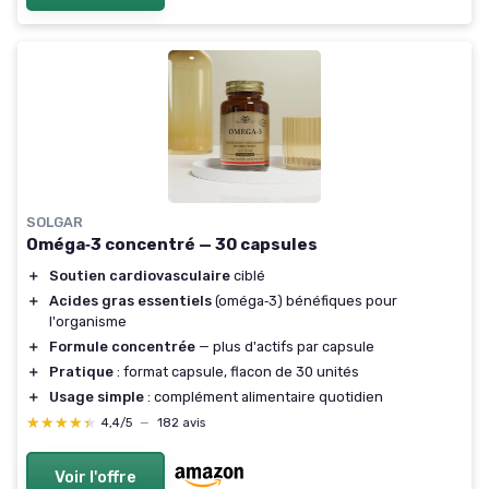
SOLGAR
Oméga‑3 concentré — 30 capsules
＋
Soutien cardiovasculaire
ciblé
＋
Acides gras essentiels
(oméga‑3) bénéfiques pour
l'organisme
＋
Formule concentrée
— plus d'actifs par capsule
＋
Pratique
: format capsule, flacon de 30 unités
＋
Usage simple
: complément alimentaire quotidien
★★★★★
★★★★★
4,4/5
—
182 avis
Voir l'offre