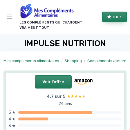
Panneau de gestion des cookies
TOPs
LES COMPLÉMENTS QUI CHANGENT
VRAIMENT TOUT
IMPULSE NUTRITION
Mes complements alimentaires
Shopping
Compléments alimentaires articulations et 
Voir l'offre
4,7 sur 5
★★★★★
★★★★★
24 avis
5 ★
4 ★
3 ★