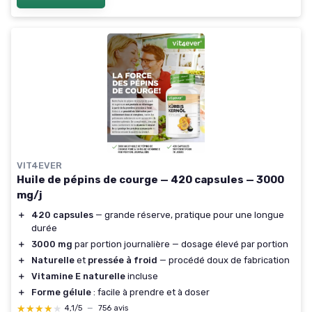
VIT4EVER
Huile de pépins de courge — 420 capsules — 3000
mg/j
＋
420 capsules
— grande réserve, pratique pour une longue
durée
＋
3000 mg
par portion journalière — dosage élevé par portion
＋
Naturelle
et
pressée à froid
— procédé doux de fabrication
＋
Vitamine E naturelle
incluse
＋
Forme gélule
: facile à prendre et à doser
★★★★★
★★★★★
4,1/5
—
756 avis