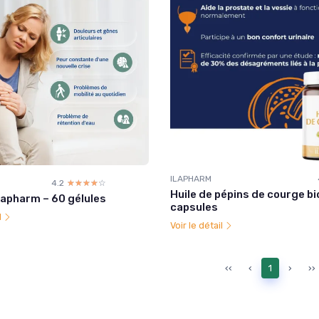
ILAPHARM
4.2
☆☆☆☆☆
★★★★★
Huile de pépins de courge bi
Ilapharm – 60 gélules
capsules
l
Voir le détail
‹‹
‹
1
›
››