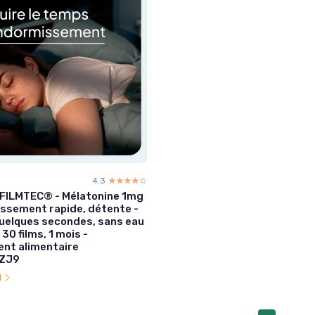
4.3
☆☆☆☆☆
★★★★★
 FILMTEC® - Mélatonine 1mg
ssement rapide, détente -
uelques secondes, sans eau
 30 films, 1 mois -
nt alimentaire
ZJ9
l