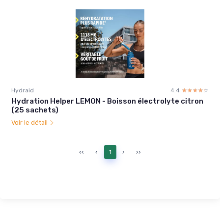
Hydraid
4.4
☆☆☆☆☆
★★★★★
Hydration Helper LEMON - Boisson électrolyte citron
(25 sachets)
Voir le détail
‹‹
‹
1
›
››