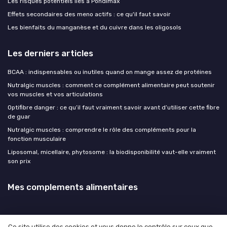
Les risques potentiels liés à Pondimax
Effets secondaires des meno actifs : ce qu'il faut savoir
Les bienfaits du manganèse et du cuivre dans les oligosols
Les derniers articles
BCAA : indispensables ou inutiles quand on mange assez de protéines
Nutralgic muscles : comment ce complément alimentaire peut soutenir
vos muscles et vos articulations
Optifibre danger : ce qu’il faut vraiment savoir avant d’utiliser cette fibre
de guar
Nutralgic muscles : comprendre le rôle des compléments pour la
fonction musculaire
Liposomal, micellaire, phytosome : la biodisponibilité vaut-elle vraiment
son prix
Mes complements alimentaires
Ce site utilise des cookies et vous donne le contrôle sur ceux que