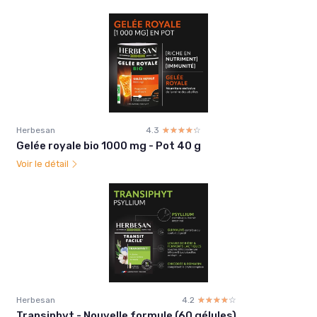
Herbesan
4.3
☆☆☆☆☆
★★★★★
Gelée royale bio 1000 mg - Pot 40 g
Voir le détail
Herbesan
4.2
☆☆☆☆☆
★★★★★
Transiphyt - Nouvelle formule (60 gélules)