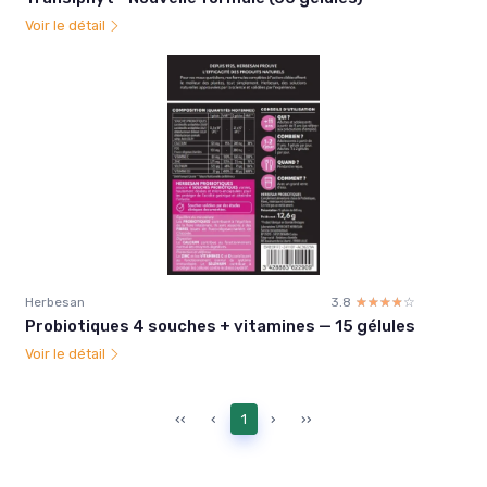
Voir le détail
Herbesan
3.8
☆☆☆☆☆
★★★★★
Probiotiques 4 souches + vitamines — 15 gélules
Voir le détail
‹‹
‹
1
›
››