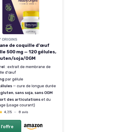
 ORIGINS
ne de coquille d'œuf
lle 500 mg — 120 gélules,
luten/soja/OGM
rel
: extrait de membrane de
lle d'œuf
mg
par gélule
gélules
— cure de longue durée
 gluten
,
sans soja
,
sans OGM
ort des articulations
et du
lage (usage courant)
★
★
4,7/5
—
8 avis
 l'offre