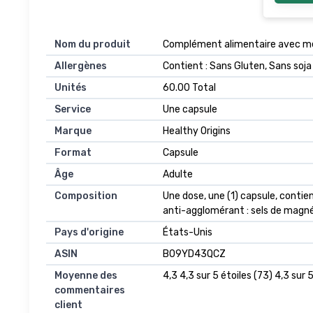
Nom du produit
‎Complément alimentaire avec m
Allergènes
‎Contient : Sans Gluten, Sans soja
Unités
‎60.00 Total
Service
‎Une capsule
Marque
‎Healthy Origins
Format
‎Capsule
Âge
‎Adulte
Composition
‎Une dose, une (1) capsule, conti
anti-agglomérant : sels de magnés
Pays d'origine
‎États-Unis
ASIN
B09YD43QCZ
Moyenne des
4,3 4,3 sur 5 étoiles (73) 4,3 sur 
commentaires
client