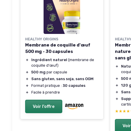
HEALTHY ORIGINS
HEALTHY
Membrane de coquille d'œuf
Membra
500 mg - 30 capsules
nature
sans g
＋
Ingrédient naturel
(membrane de
coquille d'œuf)
＋
Natu
coqui
＋
500 mg
par capsule
＋
500 
＋
Sans gluten
,
sans soja
,
sans OGM
＋
120 
＋
Format pratique :
30 capsules
＋
Sans
＋
Facile à prendre
＋
Supp
carti
Voir l'offre
★★★★
★★★★
Voir