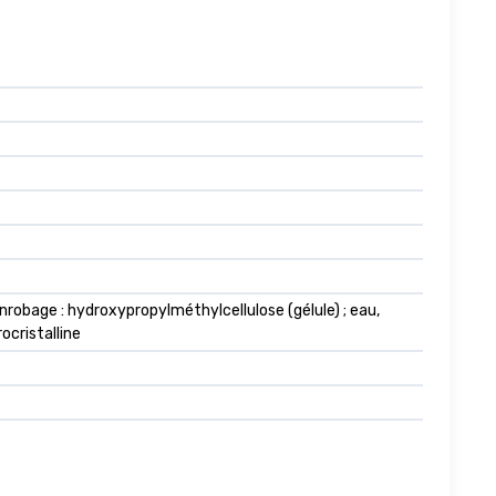
nrobage : hydroxypropylméthylcellulose (gélule) ; eau,
ocristalline