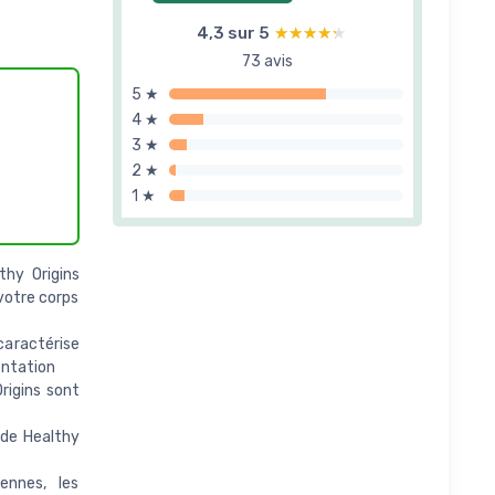
4,3 sur 5
★★★★★
★★★★★
73 avis
5 ★
4 ★
3 ★
2 ★
1 ★
hy Origins
votre corps
caractérise
entation
rigins sont
 de Healthy
ennes, les