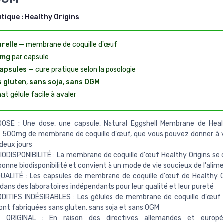
utique :
Healthy Origins
relle
— membrane de coquille d'œuf
 mg
par capsule
apsules
— cure pratique selon la posologie
 gluten
,
sans soja
,
sans OGM
at gélule facile à avaler
OSE : Une dose, une capsule, Natural Eggshell Membrane de Healt
t 500mg de membrane de coquille d'œuf, que vous pouvez donner à 
 deux jours
ODISPONIBILITÉ : La membrane de coquille d'œuf Healthy Origins se 
bonne biodisponibilité et convient à un mode de vie soucieux de l'alim
UALITÉ : Les capsules de membrane de coquille d'œuf de Healthy O
dans des laboratoires indépendants pour leur qualité et leur pureté
DITIFS INDÉSIRABLES : Les gélules de membrane de coquille d'œuf
sont fabriquées sans gluten, sans soja et sans OGM
 ORIGINAL : En raison des directives allemandes et europé