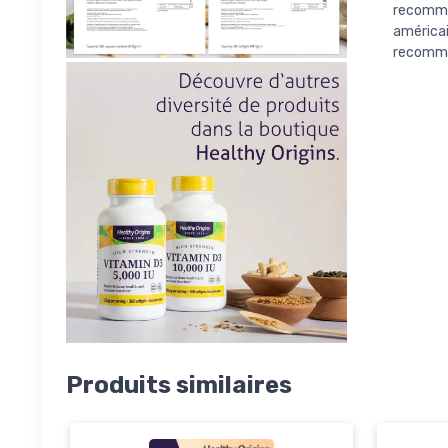
recomma
améric
recomman
Produits similaires