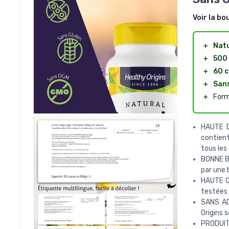
Voir la bo
＋
Natu
＋
500
＋
60 c
＋
Sans
＋
Form
HAUTE D
contien
tous les
BONNE BI
par une 
HAUTE Q
testées 
SANS AD
Origins 
PRODUIT