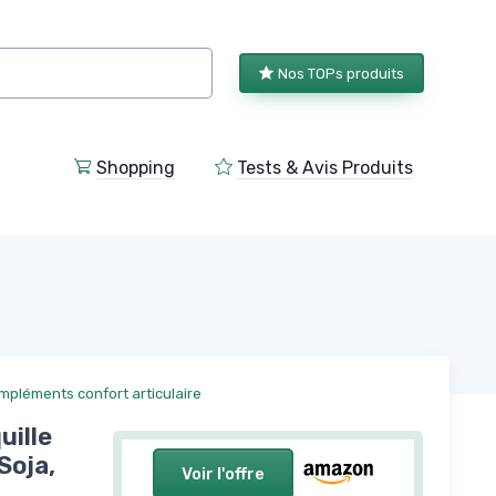
Nos TOPs produits
Shopping
Tests & Avis Produits
mpléments confort articulaire
uille
Soja,
Voir l'offre