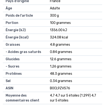
Pays d'origine
‎France
Âge
‎Adulte
Poids de l'article
‎300 g
Portion
‎100 grammes
Énergie (kJ)
‎1356.00 kJ
Énergie (kcal)
‎324.08 kcal
Graisses
‎4.8 grammes
- Acides gras saturés
‎0.84 grammes
Glucides
‎12.6 grammes
- Sucres
‎1.26 grammes
Protéines
‎48.3 grammes
Sel
‎0.34 grammes
ASIN
B0CL9ZVS76
Moyenne des
4,7 4,7 sur 5 étoiles (1 299) 4,7
commentaires client
sur 5 étoiles