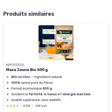
Produits similaires
AMOSEEDS
Maca Jaune Bio 500 g
＋
BIO
certifiée — ingrédient naturel
＋
100%
racine pure du Pérou
＋
Format économique
500 g
＋
Soutient la
fertilité
, le
tonus
et l'
énergie mentale
＋
Qualité supérieure, sans additifs
★★★★★
★★★★★
4,3/5
—
434 avis