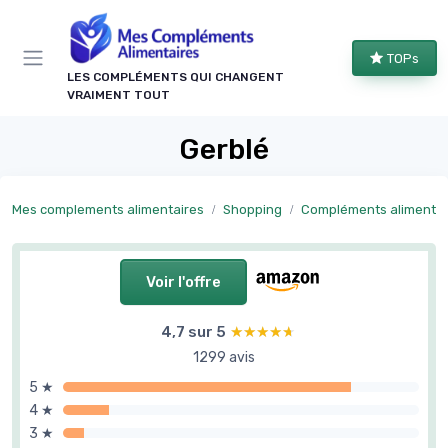
Panneau de gestion des cookies
TOPs
LES COMPLÉMENTS QUI CHANGENT
VRAIMENT TOUT
Gerblé
Mes complements alimentaires
Shopping
Compléments alimentaires par objectif
Voir l'offre
4,7 sur 5
★★★★★
★★★★★
1299 avis
5 ★
4 ★
3 ★