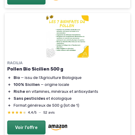
RACILIA
Pollen Bio Sicilien 500 g
＋
Bio
— issu de l'Agriculture Biologique
＋
100% Sicilien
— origine locale
＋
Riche
en vitamines, minéraux et antioxydants
＋
Sans pesticides
et écologique
＋
Format généreux de 500 g (lot de 1)
★★★★★
★★★★★
4,4/5
—
52 avis
Voir l'offre