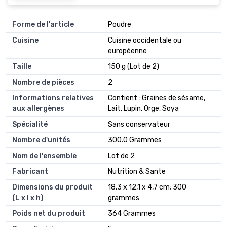
Forme de l'article
‎Poudre
Cuisine
‎Cuisine occidentale ou
européenne
Taille
‎150 g (Lot de 2)
Nombre de pièces
‎2
Informations relatives
‎Contient : Graines de sésame,
aux allergènes
Lait, Lupin, Orge, Soya
Spécialité
‎Sans conservateur
Nombre d'unités
‎300.0 Grammes
Nom de l'ensemble
‎Lot de 2
Fabricant
‎Nutrition & Sante
Dimensions du produit
‎18,3 x 12,1 x 4,7 cm; 300
(L x l x h)
grammes
Poids net du produit
‎364 Grammes