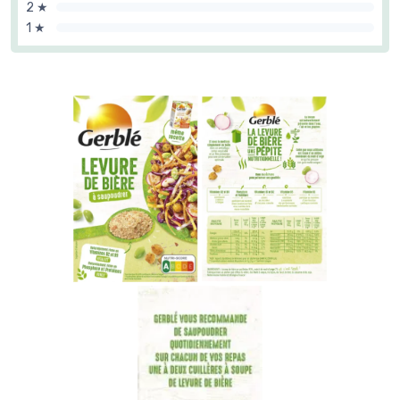
2 ★
1 ★