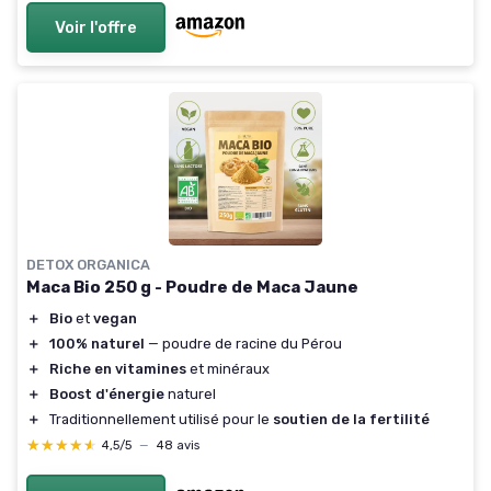
Voir l'offre
DETOX ORGANICA
Maca Bio 250 g - Poudre de Maca Jaune
＋
Bio
et
vegan
＋
100% naturel
— poudre de racine du Pérou
＋
Riche en vitamines
et minéraux
＋
Boost d'énergie
naturel
＋
Traditionnellement utilisé pour le
soutien de la fertilité
★★★★★
★★★★★
4,5/5
—
48 avis