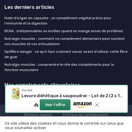
Les derniers articles
Huile d’origan en capsules : un complément végétal précis pour
l’immunité et la digestion
BCAA : indispensables ou inutiles quand on mange assez de protéines
Nutralgic muscles : comment ce complément alimentaire peut soutenir
vos muscles et vos articulations
Optifibre danger : ce qu’il faut vraiment savoir avant d’utiliser cette fibre
de guar
Nutralgic muscles : comprendre le rôle des compléments pour la
fonction musculaire
Mes complements alimentaires
Gerblé
Levure diététique à saupoudrer - Lot de 2 (2 x 150 g)
🔥
Voir l'offre
Mentions légales
Politique de confidentialité
© Mes complements alimentaires 2026
Ce site utilise des cookies et vous donne le contrôle sur ceux que
vous souhaitez activer