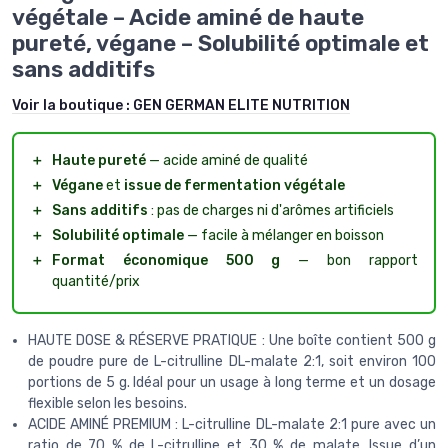
végétale – Acide aminé de haute
pureté, végane – Solubilité optimale et
sans additifs
Voir la boutique :
GEN GERMAN ELITE NUTRITION
＋
Haute pureté
— acide aminé de qualité
＋
Végane
et
issue de fermentation végétale
＋
Sans additifs
: pas de charges ni d'arômes artificiels
＋
Solubilité optimale
— facile à mélanger en boisson
＋
Format économique 500 g
— bon rapport
quantité/prix
HAUTE DOSE & RÉSERVE PRATIQUE : Une boîte contient 500 g
de poudre pure de L-citrulline DL-malate 2:1, soit environ 100
portions de 5 g. Idéal pour un usage à long terme et un dosage
flexible selon les besoins.
ACIDE AMINÉ PREMIUM : L-citrulline DL-malate 2:1 pure avec un
ratio de 70 % de L-citrulline et 30 % de malate. Issue d’un