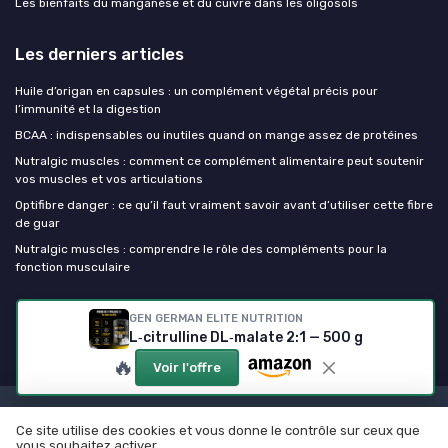
Les bienfaits du manganèse et du cuivre dans les oligosols
Les derniers articles
Huile d’origan en capsules : un complément végétal précis pour
l’immunité et la digestion
BCAA : indispensables ou inutiles quand on mange assez de protéines
Nutralgic muscles : comment ce complément alimentaire peut soutenir
vos muscles et vos articulations
Optifibre danger : ce qu’il faut vraiment savoir avant d’utiliser cette fibre
de guar
Nutralgic muscles : comprendre le rôle des compléments pour la
fonction musculaire
Mes complements alimentaires
GEN GERMAN ELITE NUTRITION
L‑citrulline DL‑malate 2:1 — 500 g
🔥
Voir l'offre
Mentions légales
Politique de confidentialité
Ce site utilise des cookies et vous donne le contrôle sur ceux que
© Mes complements alimentaires 2026
vous souhaitez activer