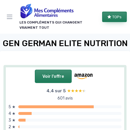
Panneau de gestion des cookies
TOPs
LES COMPLÉMENTS QUI CHANGENT
VRAIMENT TOUT
GEN GERMAN ELITE NUTRITION
Voir l'offre
4,4 sur 5
★★★★★
★★★★★
601 avis
5 ★
4 ★
3 ★
2 ★