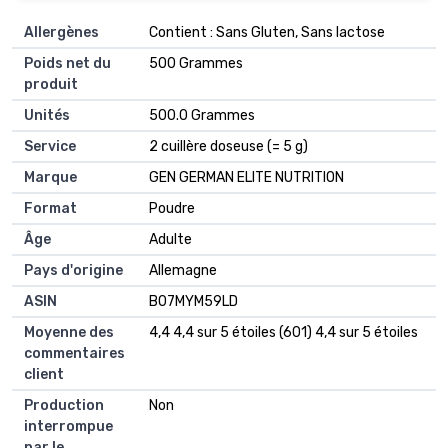
Allergènes
‎Contient : Sans Gluten, Sans lactose
Poids net du
‎500 Grammes
produit
Unités
‎500.0 Grammes
Service
‎2 cuillère doseuse (= 5 g)
Marque
‎GEN GERMAN ELITE NUTRITION
Format
‎Poudre
Âge
‎Adulte
Pays d'origine
‎Allemagne
ASIN
B07MYM59LD
Moyenne des
4,4 4,4 sur 5 étoiles (601) 4,4 sur 5 étoiles
commentaires
client
Production
Non
interrompue
par le