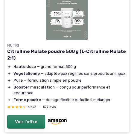
NUTRI
Citrulline Malate poudre 500 g (L-Citrulline Malate
2:1)
＋
Haute dose
— grand format 500 g
＋
Végétalienne
— adaptée aux régimes sans produits animaux
＋
Pure
— formulation simple en poudre
＋
Booster musculation
— conçu pour performance et
endurance
＋
Forme poudre
— dosage flexible et facile à mélanger
★★★★★
★★★★★
4,4/5
—
577 avis
Voir l'offre