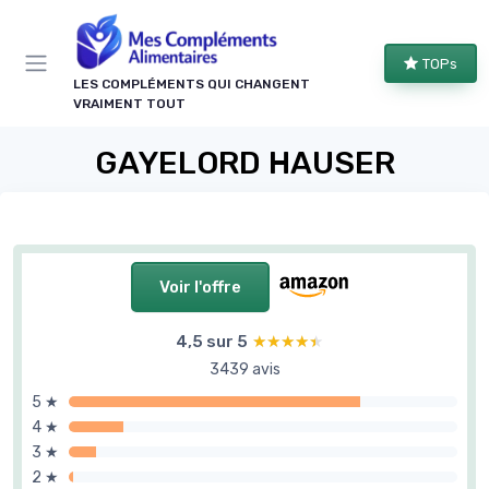
Panneau de gestion des cookies
TOPs
LES COMPLÉMENTS QUI CHANGENT
VRAIMENT TOUT
GAYELORD HAUSER
Voir l'offre
4,5 sur 5
★★★★★
★★★★★
3439 avis
5 ★
4 ★
3 ★
2 ★