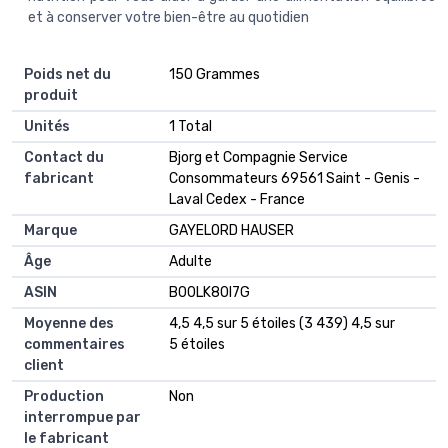
et à conserver votre bien-être au quotidien
Poids net du
‎150 Grammes
produit
Unités
‎1 Total
Contact du
‎Bjorg et Compagnie Service
fabricant
Consommateurs 69561 Saint - Genis -
Laval Cedex - France
Marque
‎GAYELORD HAUSER
Âge
‎Adulte
ASIN
B00LK80I7G
Moyenne des
4,5 4,5 sur 5 étoiles (3 439) 4,5 sur
commentaires
5 étoiles
client
Production
Non
interrompue par
le fabricant