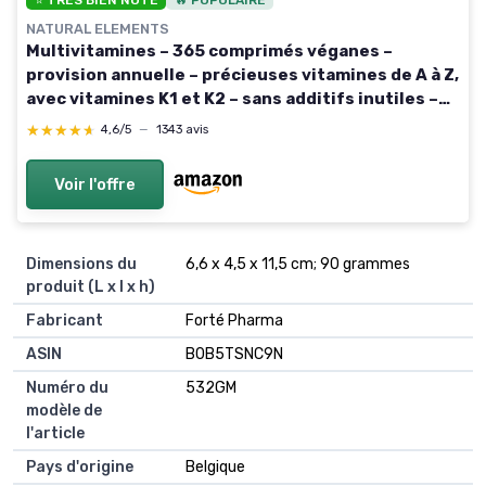
NATURAL ELEMENTS
Multivitamines – 365 comprimés véganes –
provision annuelle – précieuses vitamines de A à Z,
avec vitamines K1 et K2 – sans additifs inutiles –
produit et contrôlé en laboratoire en Allemagne
★★★★★
★★★★★
4,6/5
—
1343 avis
Voir l'offre
Dimensions du
6,6 x 4,5 x 11,5 cm; 90 grammes
produit (L x l x h)
Fabricant
Forté Pharma
ASIN
B0B5TSNC9N
Numéro du
532GM
modèle de
l'article
Pays d'origine
Belgique