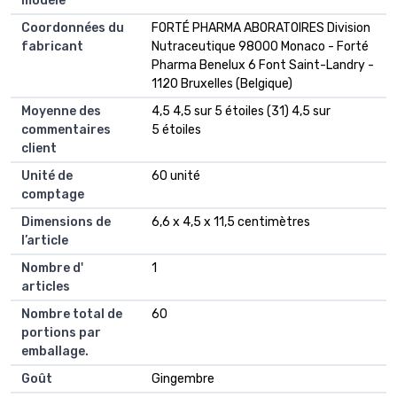
modèle
Coordonnées du
FORTÉ PHARMA ABORATOIRES Division
fabricant
Nutraceutique 98000 Monaco - Forté
Pharma Benelux 6 Font Saint-Landry -
1120 Bruxelles (Belgique)
Moyenne des
4,5 4,5 sur 5 étoiles (31) 4,5 sur
commentaires
5 étoiles
client
Unité de
60 unité
comptage
Dimensions de
6,6 x 4,5 x 11,5 centimètres
l’article
Nombre d'
1
articles
Nombre total de
60
portions par
emballage.
Goût
Gingembre