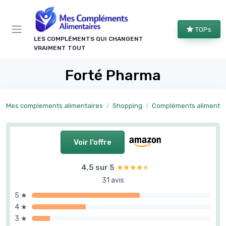
Panneau de gestion des cookies
TOPs
LES COMPLÉMENTS QUI CHANGENT
VRAIMENT TOUT
Forté Pharma
Mes complements alimentaires
Shopping
Compléments alimentaires par objectif
Voir l'offre
4,5 sur 5
★★★★★
★★★★★
31 avis
5 ★
4 ★
3 ★