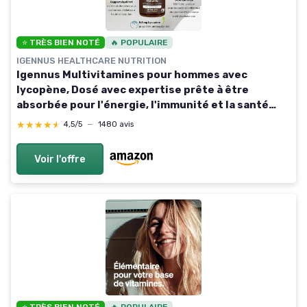
⭐ TRÈS BIEN NOTÉ
🔥 POPULAIRE
IGENNUS HEALTHCARE NUTRITION
Igennus Multivitamines pour hommes avec
lycopène, Dosé avec expertise prête à être
absorbée pour l'énergie, l'immunité et la santé
cardiaque, libération prolongée, vitamines B
★★★★★
★★★★★
4,5/5
—
1480 avis
méthylées, 60 comprimés
Voir l'offre
⭐ TRÈS BIEN NOTÉ
🔥 POPULAIRE