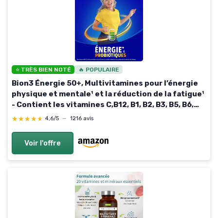
⭐ TRÈS BIEN NOTÉ
🔥 POPULAIRE
Bion3 Énergie 50+, Multivitamines pour l’énergie
physique et mentale¹ et la réduction de la fatigue¹
- Contient les vitamines C,B12, B1, B2, B3, B5, B6,
B8, A, D, Zinc, Fer, Probiotiques 60 Unité (Lot de 1)
★★★★★
★★★★★
4,6/5
—
1216 avis
Voir l'offre