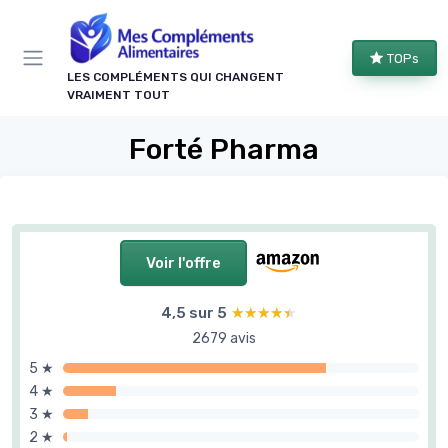
Panneau de gestion des cookies
TOPs
LES COMPLÉMENTS QUI CHANGENT
VRAIMENT TOUT
Forté Pharma
Voir l'offre
4,5 sur 5
★★★★★
★★★★★
2679 avis
5 ★
4 ★
3 ★
2 ★