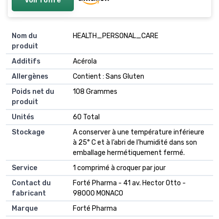
Voir l'offre
Nom du
‎HEALTH_PERSONAL_CARE
produit
Additifs
‎Acérola
Allergènes
‎Contient : Sans Gluten
Poids net du
‎108 Grammes
produit
Unités
‎60 Total
Stockage
‎A conserver à une température inférieure
à 25° C et à l’abri de l’humidité dans son
emballage hermétiquement fermé.
Service
‎1 comprimé à croquer par jour
Contact du
‎Forté Pharma - 41 av. Hector Otto -
fabricant
98000 MONACO
Marque
‎Forté Pharma