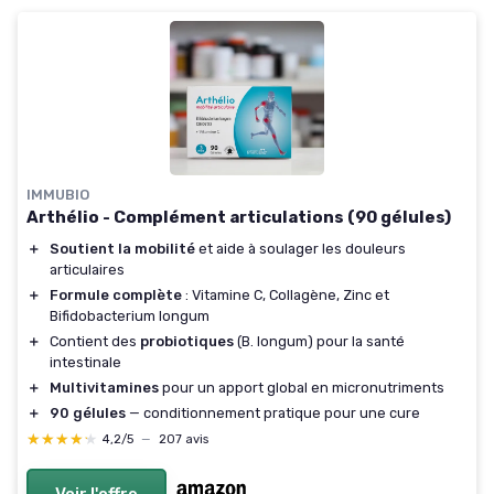
IMMUBIO
Arthélio - Complément articulations (90 gélules)
＋
Soutient la mobilité
et aide à soulager les douleurs
articulaires
＋
Formule complète
: Vitamine C, Collagène, Zinc et
Bifidobacterium longum
＋
Contient des
probiotiques
(B. longum) pour la santé
intestinale
＋
Multivitamines
pour un apport global en micronutriments
＋
90 gélules
— conditionnement pratique pour une cure
★★★★★
★★★★★
4,2/5
—
207 avis