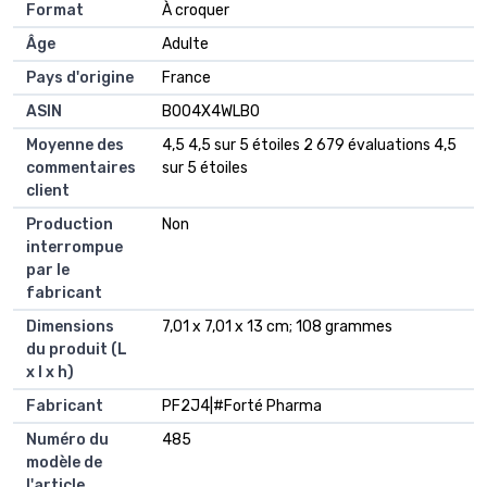
Format
‎À croquer
Âge
‎Adulte
Pays d'origine
‎France
ASIN
B004X4WLB0
Moyenne des
4,5 4,5 sur 5 étoiles 2 679 évaluations 4,5
commentaires
sur 5 étoiles
client
Production
Non
interrompue
par le
fabricant
Dimensions
7,01 x 7,01 x 13 cm; 108 grammes
du produit (L
x l x h)
Fabricant
PF2J4|#Forté Pharma
Numéro du
485
modèle de
l'article