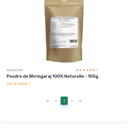
essentioil
4.4
☆☆☆☆☆
★★★★★
Poudre de Bhringaraj 100% Naturelle - 100g
Voir le détail
‹‹
‹
1
›
››