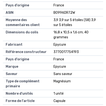
Pays d'origine
‎France
ASIN
B0996DR72W
Moyenne des
3,9 3,9 sur 5 étoiles (58) 3,9
commentaires client
sur 5 étoiles
Dimensions du colis
16,8 x 10,5 x 1,6 cm; 40
grammes
Fabricant
Epycure
Référence constructeur
3770017754193
Pays d'origine
France
Marque
Epycure
Saveur
Sans saveur
Type de complément
Magnésium
primaire
Nombre d'unités
1 unité
Forme de l'article
Capsule