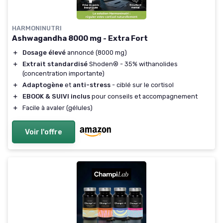
HARMONINUTRI
Ashwagandha 8000 mg - Extra Fort
＋
Dosage élevé
annoncé (8000 mg)
＋
Extrait standardisé
Shoden® - 35% withanolides
(concentration importante)
＋
Adaptogène
et
anti-stress
- ciblé sur le cortisol
＋
EBOOK & SUIVI inclus
pour conseils et accompagnement
＋
Facile à avaler (gélules)
Voir l'offre