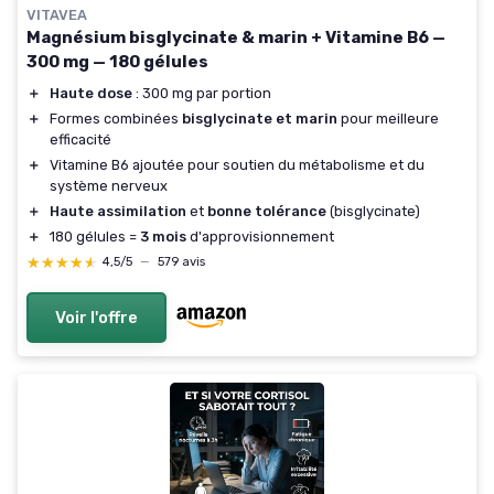
VITAVEA
Magnésium bisglycinate & marin + Vitamine B6 —
300 mg — 180 gélules
＋
Haute dose
: 300 mg par portion
＋
Formes combinées
bisglycinate et marin
pour meilleure
efficacité
＋
Vitamine B6 ajoutée pour soutien du métabolisme et du
système nerveux
＋
Haute assimilation
et
bonne tolérance
(bisglycinate)
＋
180 gélules =
3 mois
d'approvisionnement
★★★★★
★★★★★
4,5/5
—
579 avis
Voir l'offre