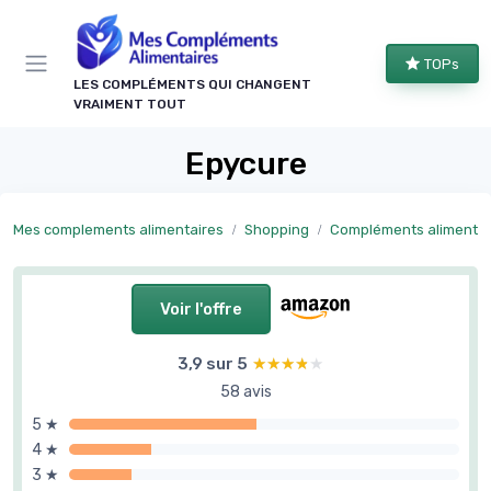
Panneau de gestion des cookies
TOPs
LES COMPLÉMENTS QUI CHANGENT
VRAIMENT TOUT
Epycure
Mes complements alimentaires
Shopping
Compléments alimentaires forme et bie
Voir l'offre
3,9 sur 5
★★★★★
★★★★★
58 avis
5 ★
4 ★
3 ★