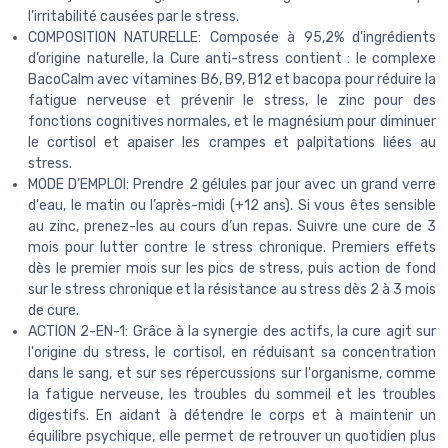
l’irritabilité causées par le stress.
COMPOSITION NATURELLE: Composée à 95,2% d’ingrédients
d’origine naturelle, la Cure anti-stress contient : le complexe
BacoCalm avec vitamines B6, B9, B12 et bacopa pour réduire la
fatigue nerveuse et prévenir le stress, le zinc pour des
fonctions cognitives normales, et le magnésium pour diminuer
le cortisol et apaiser les crampes et palpitations liées au
stress.
MODE D’EMPLOI: Prendre 2 gélules par jour avec un grand verre
d'eau, le matin ou l’après-midi (+12 ans). Si vous êtes sensible
au zinc, prenez-les au cours d’un repas. Suivre une cure de 3
mois pour lutter contre le stress chronique. Premiers effets
dès le premier mois sur les pics de stress, puis action de fond
sur le stress chronique et la résistance au stress dès 2 à 3 mois
de cure.
ACTION 2-EN-1: Grâce à la synergie des actifs, la cure agit sur
l'origine du stress, le cortisol, en réduisant sa concentration
dans le sang, et sur ses répercussions sur l'organisme, comme
la fatigue nerveuse, les troubles du sommeil et les troubles
digestifs. En aidant à détendre le corps et à maintenir un
équilibre psychique, elle permet de retrouver un quotidien plus