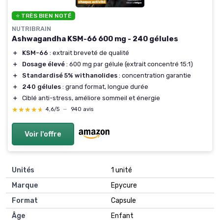
⭐ TRÈS BIEN NOTÉ
NUTRIBRAIN
Ashwagandha KSM-66 600 mg - 240 gélules
＋
KSM-66
: extrait breveté de qualité
＋
Dosage élevé
: 600 mg par gélule (extrait concentré 15:1)
＋
Standardisé 5% withanolides
: concentration garantie
＋
240 gélules
: grand format, longue durée
＋
Ciblé anti-stress, améliore sommeil et énergie
★★★★★
★★★★★
4,6/5
—
940 avis
Voir l'offre
Unités
‎1 unité
Marque
‎Epycure
Format
‎Capsule
Âge
‎Enfant