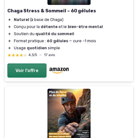
Chaga Stress & Sommeil – 60 gélules
＋
Naturel
(à base de Chaga)
＋
Conçu pour la
détente
et le
bien-être mental
＋
Soutien du
qualité du sommeil
＋
Format pratique :
60 gélules
— cure ~1 mois
＋
Usage
quotidien
simple
★★★★★
★★★★★
4,3/5
—
17 avis
Voir l'offre