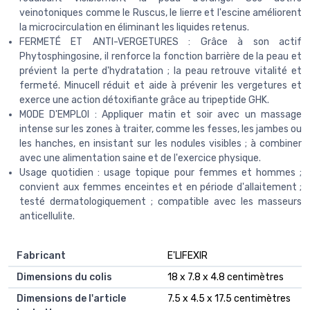
veinotoniques comme le Ruscus, le lierre et l'escine améliorent
la microcirculation en éliminant les liquides retenus.
FERMETÉ ET ANTI-VERGETURES : Grâce à son actif
Phytosphingosine, il renforce la fonction barrière de la peau et
prévient la perte d'hydratation ; la peau retrouve vitalité et
fermeté. Minucell réduit et aide à prévenir les vergetures et
exerce une action détoxifiante grâce au tripeptide GHK.
MODE D'EMPLOI : Appliquer matin et soir avec un massage
intense sur les zones à traiter, comme les fesses, les jambes ou
les hanches, en insistant sur les nodules visibles ; à combiner
avec une alimentation saine et de l'exercice physique.
Usage quotidien : usage topique pour femmes et hommes ;
convient aux femmes enceintes et en période d'allaitement ;
testé dermatologiquement ; compatible avec les masseurs
anticellulite.
Fabricant
‎E'LIFEXIR
Dimensions du colis
‎18 x 7.8 x 4.8 centimètres
Dimensions de l'article
‎7.5 x 4.5 x 17.5 centimètres