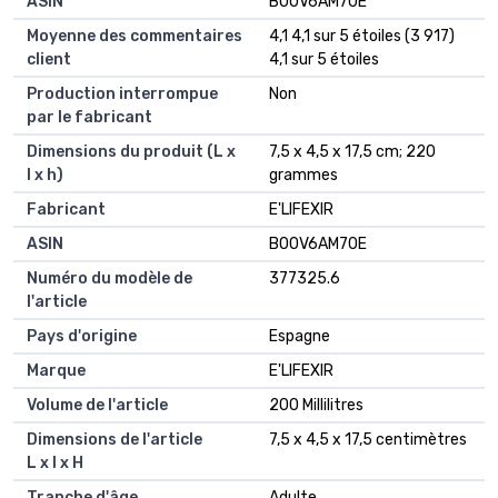
ASIN
‎B00V6AM70E
Moyenne des commentaires
4,1 4,1 sur 5 étoiles (3 917)
client
4,1 sur 5 étoiles
Production interrompue
Non
par le fabricant
Dimensions du produit (L x
7,5 x 4,5 x 17,5 cm; 220
l x h)
grammes
Fabricant
E'LIFEXIR
ASIN
B00V6AM70E
Numéro du modèle de
377325.6
l'article
Pays d'origine
Espagne
Marque
E'LIFEXIR
Volume de l'article
200 Millilitres
Dimensions de l'article
7,5 x 4,5 x 17,5 centimètres
L x l x H
Tranche d'âge
Adulte