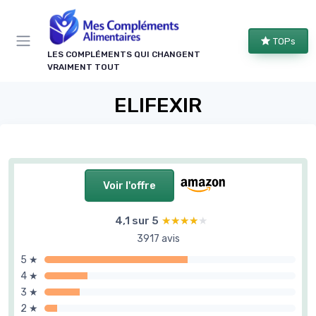
Panneau de gestion des cookies
TOPs
LES COMPLÉMENTS QUI CHANGENT
VRAIMENT TOUT
ELIFEXIR
Voir l'offre
4,1 sur 5
★★★★★
★★★★★
3917 avis
5 ★
4 ★
3 ★
2 ★