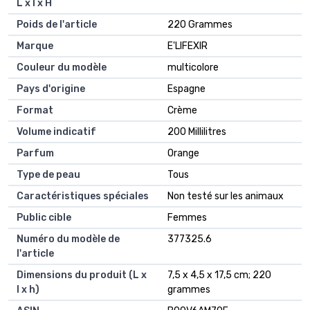
L x l x H
Poids de l'article
‎220 Grammes
Marque
‎E'LIFEXIR
Couleur du modèle
‎multicolore
Pays d'origine
‎Espagne
Format
‎Crème
Volume indicatif
‎200 Millilitres
Parfum
‎Orange
Type de peau
‎Tous
Caractéristiques spéciales
‎Non testé sur les animaux
Public cible
‎Femmes
Numéro du modèle de
‎377325.6
l'article
Dimensions du produit (L x
‎7,5 x 4,5 x 17,5 cm; 220
l x h)
grammes