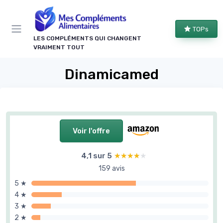
Panneau de gestion des cookies
TOPs
LES COMPLÉMENTS QUI CHANGENT
VRAIMENT TOUT
Dinamicamed
Voir l'offre
4,1 sur 5
★★★★★
★★★★★
159 avis
5 ★
4 ★
3 ★
2 ★