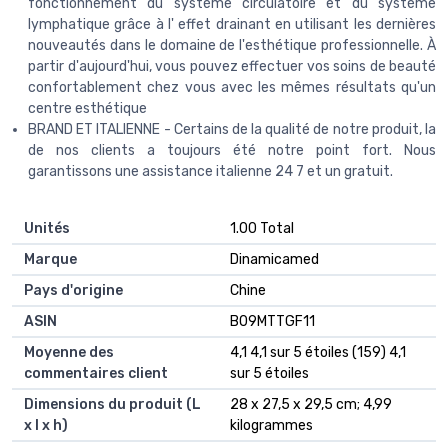
fonctionnement du système circulatoire et du système
lymphatique grâce à l' effet drainant en utilisant les dernières
nouveautés dans le domaine de l'esthétique professionnelle. À
partir d'aujourd'hui, vous pouvez effectuer vos soins de beauté
confortablement chez vous avec les mêmes résultats qu'un
centre esthétique
BRAND ET ITALIENNE - Certains de la qualité de notre produit, la
de nos clients a toujours été notre point fort. Nous
garantissons une assistance italienne 24 7 et un gratuit.
Unités
‎1.00 Total
Marque
‎Dinamicamed
Pays d'origine
‎Chine
ASIN
B09MTTGF11
Moyenne des
4,1 4,1 sur 5 étoiles (159) 4,1
commentaires client
sur 5 étoiles
Dimensions du produit (L
28 x 27,5 x 29,5 cm; 4,99
x l x h)
kilogrammes