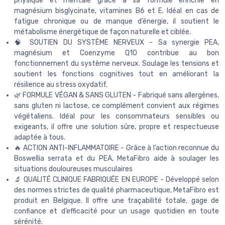
physique et mentale grâce à sa formule enrichie en
magnésium bisglycinate, vitamines B6 et E. Idéal en cas de
fatigue chronique ou de manque d’énergie, il soutient le
métabolisme énergétique de façon naturelle et ciblée.
🧠 SOUTIEN DU SYSTÈME NERVEUX - Sa synergie PEA,
magnésium et Coenzyme Q10 contribue au bon
fonctionnement du système nerveux. Soulage les tensions et
soutient les fonctions cognitives tout en améliorant la
résilience au stress oxydatif.
🌿 FORMULE VÉGAN & SANS GLUTEN - Fabriqué sans allergènes,
sans gluten ni lactose, ce complément convient aux régimes
végétaliens. Idéal pour les consommateurs sensibles ou
exigeants, il offre une solution sûre, propre et respectueuse
adaptée à tous.
🔥 ACTION ANTI-INFLAMMATOIRE - Grâce à l’action reconnue du
Boswellia serrata et du PEA, MetaFibro aide à soulager les
situations douloureuses musculaires
🔬 QUALITÉ CLINIQUE FABRIQUÉE EN EUROPE - Développé selon
des normes strictes de qualité pharmaceutique, MetaFibro est
produit en Belgique. Il offre une traçabilité totale, gage de
confiance et d’efficacité pour un usage quotidien en toute
sérénité.