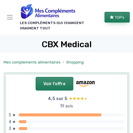
Panneau de gestion des cookies
TOPs
LES COMPLÉMENTS QUI CHANGENT
VRAIMENT TOUT
CBX Medical
Mes complements alimentaires
Shopping
Voir l'offre
4,5 sur 5
★★★★★
★★★★★
19 avis
5 ★
4 ★
3 ★