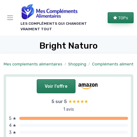
Panneau de gestion des cookies
TOPs
LES COMPLÉMENTS QUI CHANGENT
VRAIMENT TOUT
Bright Naturo
Mes complements alimentaires
Shopping
Compléments alimentaires par objectif
Voir l'offre
5 sur 5
★★★★★
★★★★★
1 avis
5 ★
4 ★
3 ★