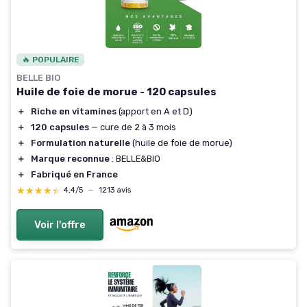
🔥 POPULAIRE
BELLE BIO
Huile de foie de morue - 120 capsules
＋
Riche en vitamines
(apport en A et D)
＋
120 capsules
— cure de 2 à 3 mois
＋
Formulation naturelle
(huile de foie de morue)
＋
Marque reconnue
: BELLE&BIO
＋
Fabriqué en France
★★★★★
★★★★★
4,4/5
—
1213 avis
Voir l'offre