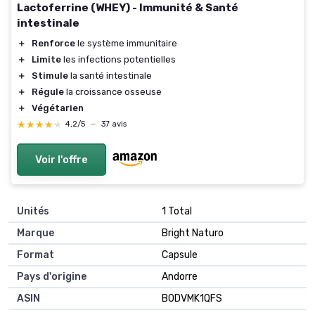
Lactoferrine (WHEY) - Immunité & Santé
intestinale
＋
Renforce
le système immunitaire
＋
Limite
les infections potentielles
＋
Stimule
la santé intestinale
＋
Régule
la croissance osseuse
＋
Végétarien
★★★★★
★★★★★
4,2/5
—
37 avis
Voir l'offre
Unités
‎1 Total
Marque
‎Bright Naturo
Format
‎Capsule
Pays d'origine
‎Andorre
ASIN
B0DVMK1QFS