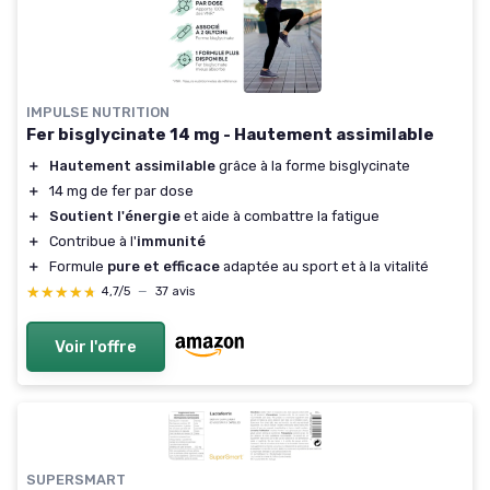
IMPULSE NUTRITION
Fer bisglycinate 14 mg - Hautement assimilable
＋
Hautement assimilable
grâce à la forme bisglycinate
＋
14 mg de fer par dose
＋
Soutient l'énergie
et aide à combattre la fatigue
＋
Contribue à l'
immunité
＋
Formule
pure et efficace
adaptée au sport et à la vitalité
★★★★★
★★★★★
4,7/5
—
37 avis
Voir l'offre
SUPERSMART