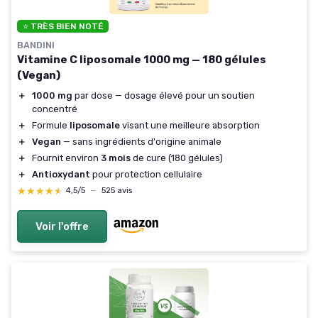
⭐ TRÈS BIEN NOTÉ
BANDINI
Vitamine C liposomale 1000 mg — 180 gélules
(Vegan)
＋
1000 mg
par dose — dosage élevé pour un soutien
concentré
＋
Formule
liposomale
visant une meilleure absorption
＋
Vegan
— sans ingrédients d'origine animale
＋
Fournit environ
3 mois
de cure (180 gélules)
＋
Antioxydant
pour protection cellulaire
★★★★★
★★★★★
4,5/5
—
525 avis
Voir l'offre