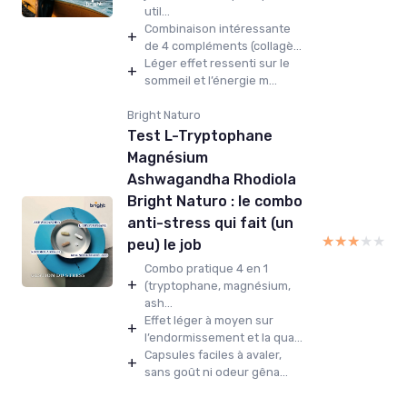
util...
Combinaison intéressante
+
de 4 compléments (collagè...
Léger effet ressenti sur le
+
sommeil et l’énergie m...
Bright Naturo
Test L-Tryptophane
Magnésium
Ashwagandha Rhodiola
Bright Naturo : le combo
anti-stress qui fait (un
★★★★★
★★★★★
peu) le job
Combo pratique 4 en 1
+
(tryptophane, magnésium,
ash...
Effet léger à moyen sur
+
l’endormissement et la qua...
Capsules faciles à avaler,
+
sans goût ni odeur gêna...