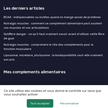
Les derniers articles
BCAA : indispensables ou inutiles quand on mange assez de protéines
Nutralgic muscles : comment ce complément alimentaire peut soutenir
vos muscles et vos articulations
Optifibre danger : ce qu’il faut vraiment savoir avant d’utiliser cette fibre
de guar
Nutralgic muscles : comprendre le rôle des compléments pour la
fonction musculaire
Liposomal, micellaire, phytosome : la biodisponibilité vaut-elle vraiment
son prix
Mes complements alimentaires
Ce site utilise des cookies et vous donne le contrôle sur ceux que
vous souhaitez activer
Mentions légales
Politique de confidentialité
© Mes complements alimentaires 2026
Tout accepter
Personnaliser