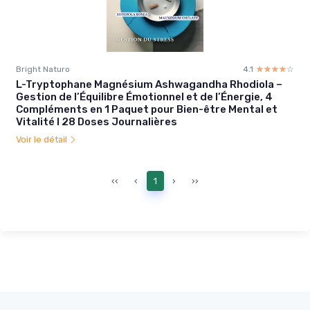
Bright Naturo
4.1
☆☆☆☆☆
★★★★★
L-Tryptophane Magnésium Ashwagandha Rhodiola –
Gestion de l’Équilibre Émotionnel et de l’Énergie, 4
Compléments en 1 Paquet pour Bien-être Mental et
Vitalité I 28 Doses Journalières
Voir le détail
‹‹
‹
1
›
››